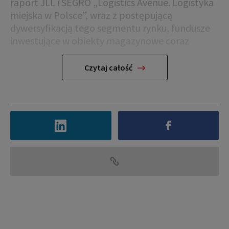
raport JLL i SEGRO „Logistics Avenue. Logistyka
miejska w Polsce”, wraz z postępującą
dywersyfikacją tego segmentu rynku, fundusze
inwestujące w obiekty magazynowe coraz
mocniej interesują się również miejskimi
nieruchomościami logistycznymi.
Czytaj całość
Od 2015 roku na miejskie magazyny przypadło
ogółem 11% wartości transakcji w sektorze
magazynowym. W ciągu ostatnich pięciu lat
właściciela zmieniły 44 budynki w ramach 27
transakcji.
– Miejskie obiekty magazynowe to pożądane
produkty w ofercie deweloperów oraz
portfelach inwestorów. Dzięki lokalizacji w
obrębie dużych aglomeracji lub blisko ich granic,
ten typ nieruchomości logistycznych osiąga
wyższe ceny sprzedaży za metr kwadratowy, a