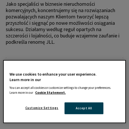
Jako specjaliści w biznesie nieruchomości
komercyjnych, koncentrujemy się na rozwiązaniach
pozwalających naszym Klientom tworzyć lepszą
przyszłość i sięgnąć po nowe możliwości osiągania
sukcesu. Działamy według reguł opartych na
szczerości i lojalności, co buduje wzajemne zaufanie i
podkreśla renomę JLL.
We use cookies to enhance your user experience.
Learn more in our
You can accept all cookies or customize settings to change your preferences.
Learn more in our
Cookie Statement.
Customize Settings
Accept All