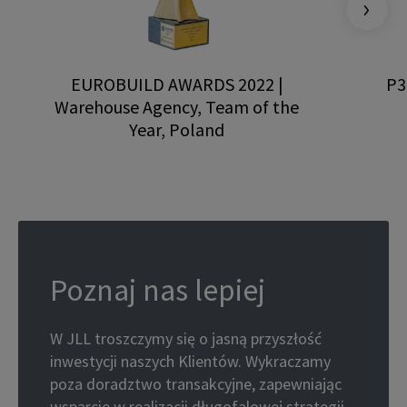
EUROBUILD AWARDS 2022 |
P3
Warehouse Agency, Team of the
Year, Poland
Poznaj nas lepiej
W JLL troszczymy się o jasną przyszłość
inwestycji naszych Klientów. Wykraczamy
poza doradztwo transakcyjne, zapewniając
wsparcie w realizacji długofalowej strategii