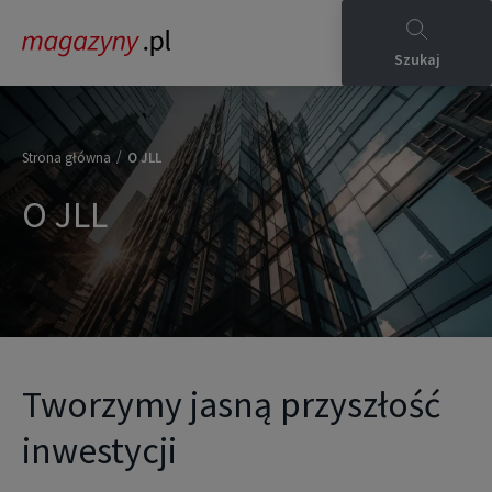
Szukaj
/
Strona główna
O JLL
O JLL
Tworzymy jasną przyszłość
inwestycji