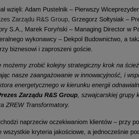
ał wzięli: Adam Pustelnik – Pierwszy Wiceprezyden
ezes Zarządu R&S Group,
Grzegorz Sołtysiak – P
y S.A., Marek Foryński – Managing Director w Pa
neralnego wykonawcy – Dekpol Budownictwo, a takż
rzy biznesowi i zaproszeni goście.
e możemy zrobić kolejny strategiczny krok na ście
ając nasze zaangażowanie w innowacyjność, i wspi
ktora energetycznego w kierunku energii odnawialn
 Prezes Zarządu R&S Group
, szwajcarskiej grupy k
łka ZREW Transformatory.
chodzi naprzeciw oczekiwaniom klientów – przy po
 wszystkie kryteria jakościowe, a jednocześnie p