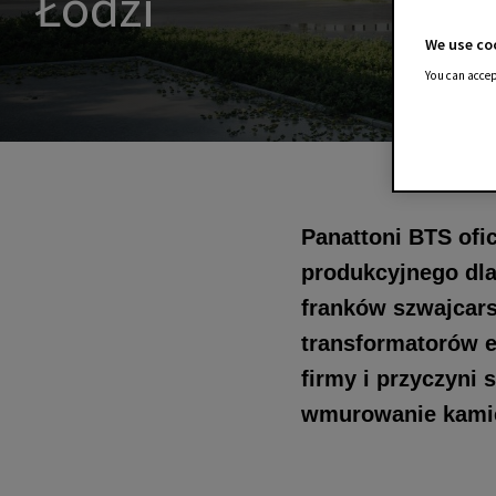
Łodzi
We use coo
You can accep
Panattoni BTS ofi
produkcyjnego dla
franków szwajcars
transformatorów 
firmy i przyczyni
wmurowanie kamien