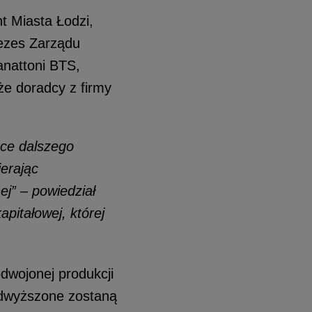
t Miasta Łodzi
,
rezes Zarządu
nattoni BTS,
e doradcy z firmy
żce dalszego
erając
ej” – powiedział
apitałowej, której
dwojonej produkcji
odwyższone zostaną