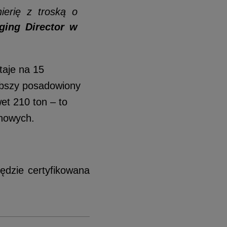
ierię z troską o
ging Director w
taje na 15
ębszy posadowiony
et 210 ton – to
ynowych.
ędzie certyfikowana