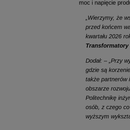
moc i napięcie pro
„Wierzymy, że ws
przed końcem wak
kwartału 2026 ro
Transformatory
Dodał: – „Przy w
gdzie są korzen
także partnerów 
obszarze rozwoju
Politechnikę inż
osób, z czego co 
wyższym wykszta