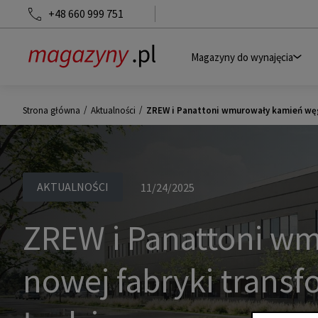
+48 660 999 751
Magazyny do wynajęcia
/
/
Strona główna
Aktualności
ZREW i Panattoni wmurowały kamień węgi
AKTUALNOŚCI
11/24/2025
ZREW i Panattoni w
nowej fabryki trans