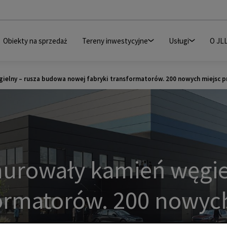
Obiekty na sprzedaż
Tereny inwestycyjne
Usługi
O JL
elny – rusza budowa nowej fabryki transformatorów. 200 nowych miejsc p
murowały kamień węgie
formatorów. 200 nowyc