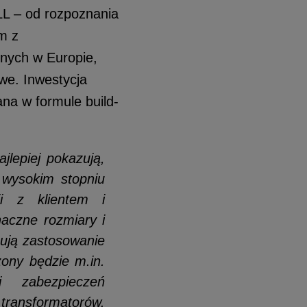
L – od rozpoznania
m z
nych w Europie,
e. Inwestycja
ana w formule build-
jlepiej pokazują,
 wysokim stopniu
ji z klientem i
aczne rozmiary i
ują zastosowanie
ony będzie m.in.
 zabezpieczeń
transformatorów.