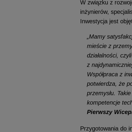
W związku z rozwoje
inżynierów, specjal
Inwestycja jest obj
„Mamy satysfakcj
mieście z przem
działalności, czy
z najdynamicznie
Współpraca z inw
potwierdza, że p
przemysłu. Takie 
kompetencje tech
Pierwszy Wicepr
Przygotowania do in