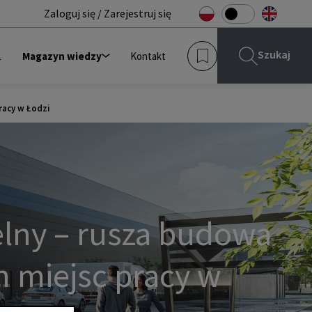
Zaloguj się / Zarejestruj się
Szukaj
L
Magazyn wiedzy
Kontakt
racy w Łodzi
lny – rusza budowa
h miejsc pracy w