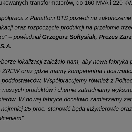
dukowanych transformatorów, do 160 MVA i 220 kV
półpraca z Panattoni BTS pozwoli na zakończenie
acji oraz rozpoczęcie produkcji na przełomie trze
ku” – powiedział
Grzegorz Sołtysiak, Prezes Za
 S.A.
yborze lokalizacji zależało nam, aby nowa fabryka 
ie ZREW oraz gdzie mamy kompetentną i doświadc
i poddostawców. Współpracujemy również z Polite
 naszych produktów i chętnie zatrudniamy wykszt
ynierów. W nowej fabryce docelowo zamierzamy zat
najmniej 25 proc. stanowić będą inżynierowie oraz 
łceniem”.