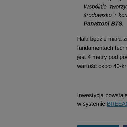
Wspólnie tworzy
środowisko i kom
Panattoni BTS
.
Hala będzie miała 
fundamentach techn
jest 4 metry pod p
wartość około 40-k
Inwestycja powstaj
w systemie
BREEA