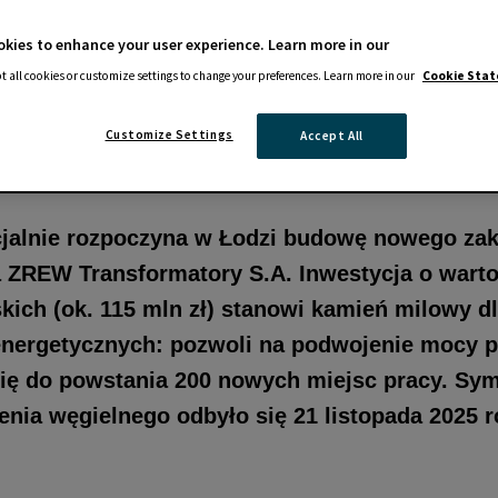
kies to enhance your user experience. Learn more in our
t all cookies or customize settings to change your preferences. Learn more in our
Cookie Sta
Customize Settings
Accept All
cjalnie rozpoczyna w Łodzi budowę nowego za
 ZREW Transformatory S.A. Inwestycja o warto
kich (ok. 115 mln zł) stanowi kamień milowy d
energetycznych: pozwoli na podwojenie mocy 
 się do powstania 200 nowych miejsc pracy. Sy
ia węgielnego odbyło się 21 listopada 2025 r