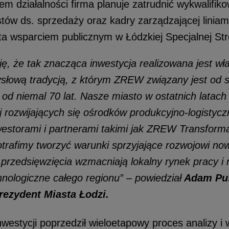
m działalności firma planuje zatrudnić wykwalifik
istów ds. sprzedaży oraz kadry zarządzającej liniam
ęta wsparciem publicznym w Łódzkiej Specjalnej St
ę, że tak znacząca inwestycja realizowana jest wł
ysłową tradycją, z którym ZREW związany jest od
li od niemal 70 lat. Nasze miasto w ostatnich latach
j rozwijających się ośrodków produkcyjno-logistyc
estorami i partnerami takimi jak ZREW Transformat
otrafimy tworzyć warunki sprzyjające rozwojowi n
przedsięwzięcia wzmacniają lokalny rynek pracy i r
nologiczne całego regionu” – powiedział
Adam Pus
ezydent Miasta Łodzi.
westycji poprzedził wieloetapowy proces analizy i w