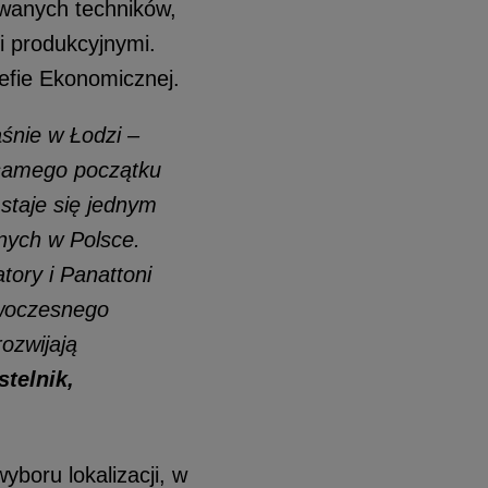
owanych techników,
i produkcyjnymi.
refie Ekonomicznej.
aśnie w Łodzi –
 samego początku
 staje się jednym
znych w Polsce.
ory i Panattoni
owoczesnego
ozwijają
telnik,
yboru lokalizacji, w