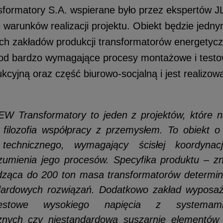
ormatory S.A. wspierane było przez ekspertów JL
 warunków realizacji projektu. Obiekt będzie jedny
ch zakładów produkcji transformatorów energetycz
d bardzo wymagające procesy montażowe i testow
kcyjną oraz część biurowo-socjalną i jest realizow
W Transformatory to jeden z projektów, które na
 filozofia współpracy z przemysłem. To obiekt o
 technicznego, wymagający ścisłej koordynac
zumienia jego procesów. Specyfika produktu – zn
ząca do 200 ton masa transformatorów determin
dardowych rozwiązań. Dodatkowo zakład wyposaż
towe wysokiego napięcia z systemami
znych czy niestandardową suszarnię elementów 