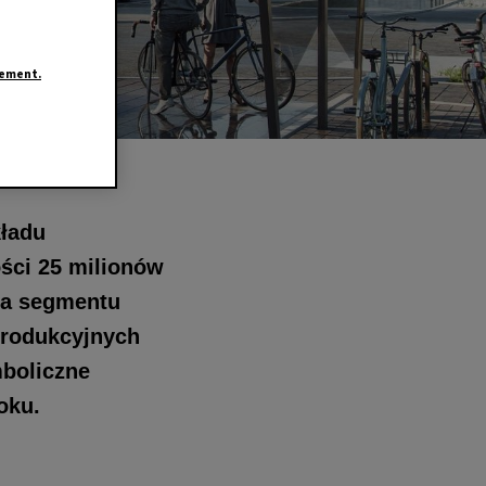
tement.
kładu
ści 25 milionów
la segmentu
produkcyjnych
mboliczne
oku.