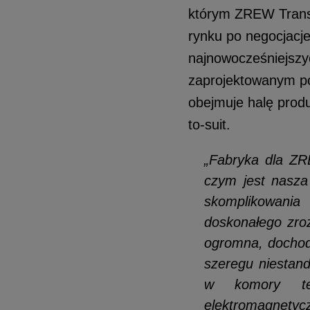
którym ZREW Transf
rynku po negocjacje
najnowocześniejszy
zaprojektowanym po
obejmuje halę produ
to-suit.
„Fabryka dla ZRE
czym jest nasza
skomplikowania
doskonałego zro
ogromna, dochod
szeregu niestan
w komory tes
elektromagnetyc