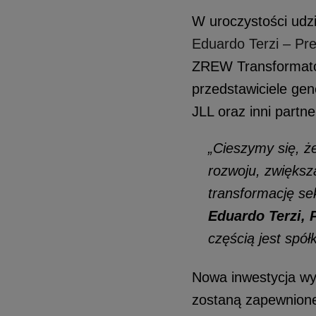
W uroczystości udzi
Eduardo Terzi – Pr
ZREW Transformator
przedstawiciele ge
JLL oraz inni partne
„Cieszymy się, ż
rozwoju, zwiększ
transformację se
Eduardo Terzi,
częścią jest spó
Nowa inwestycja wy
zostaną zapewnione