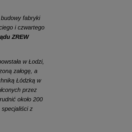
.
 budowy fabryki
ciego i czwartego
rządu ZREW
powstała w Łodzi,
zoną załogę, a
chniką Łódzką w
ałconych przez
rudnić około 200
specjaliści z