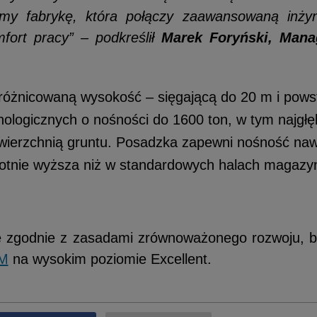
my fabrykę, która połączy zaawansowaną inżyn
fort pracy” – podkreślił
Marek Foryński, Mana
zróżnicowaną wysokość – sięgającą do 20 m i pows
ologicznych o nośności do 1600 ton, w tym najgł
owierzchnią gruntu. Posadzka zapewni nośność naw
rotnie wyższa niż w standardowych halach magaz
e zgodnie z zasadami zrównoważonego rozwoju, b
M
na wysokim poziomie Excellent.