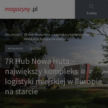
Szukaj
/
Aktualności
7R Hub Nowa Huta – największy kompleks logistyki
miejskiej w Europie na starcie
5/8/2026
AKTUALNOŚCI
7R Hub Nowa Huta –
największy kompleks
logistyki miejskiej w Europie
na starcie