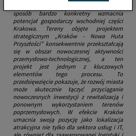
„7R Hub Nowa Huta to inwestycja, która w
sposób bardzo konkretny wzmacnia
potencjał gospodarczy wschodniej części
Krakowa. Tereny objęte projektem
strategicznym „Kraków - Nowa Huta
Przyszłości” konsekwentnie przekształcają
się w obszar nowoczesnej aktywności
przemysłowo-technologicznej, a ten
projekt jest jednym z kluczowych
elementów tego procesu. To
przedsięwzięcie pokazuje, że rozwój miasta
może skutecznie łączyć przyciąganie
nowoczesnych inwestycji z rewitalizacją i
ponownym wykorzystaniem terenów
poprzemysłowych. W efekcie Kraków
umacnia swoją pozycję jako lokalizacja
atrakcyjna nie tylko dla sektora usług i IT,
ale również dla zaawansowanej logistyki i