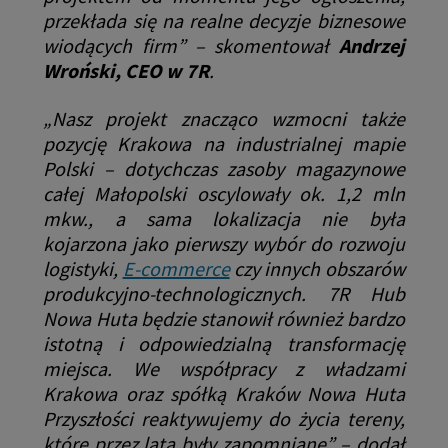
przekłada się na realne decyzje biznesowe
wiodących firm”
– skomentował
Andrzej
Wroński, CEO w 7R
.
„Nasz projekt znacząco wzmocni także
pozycję Krakowa na industrialnej mapie
Polski – dotychczas zasoby magazynowe
całej Małopolski oscylowały ok. 1,2 mln
mkw., a sama lokalizacja nie była
kojarzona jako pierwszy wybór do rozwoju
logistyki,
E-commerce
czy innych obszarów
produkcyjno-technologicznych. 7R Hub
Nowa Huta będzie stanowił również bardzo
istotną i odpowiedzialną transformację
miejsca. We współpracy z władzami
Krakowa oraz spółką Kraków Nowa Huta
Przyszłości reaktywujemy do życia tereny,
które przez lata były zapomniane”
– dodał