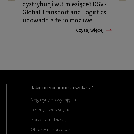
dystrybucji w 3 miesiące? DSV -
Global Transport and Logistics
udowadnia że to możliwe
Czytaj więcej
Jakiej nieruchomości szukasz?
Magazyny do wynajęcia
Tereny inwestycyjne
Sprzedam działkę
Obiekty na sprzedaż