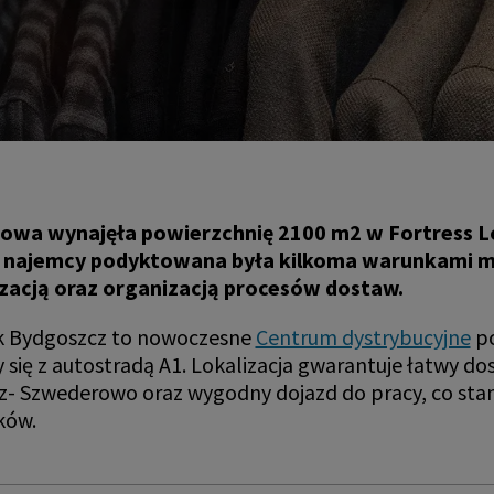
żowa wynajęła powierzchnię 2100 m2 w Fortress Lo
 najemcy podyktowana była kilkoma warunkami m.
izacją oraz organizacją procesów dostaw.
ark Bydgoszcz to nowoczesne
Centrum dystrybucyjne
po
y się z autostradą A1. Lokalizacja gwarantuje łatwy d
z- Szwederowo oraz wygodny dojazd do pracy, co sta
ków.