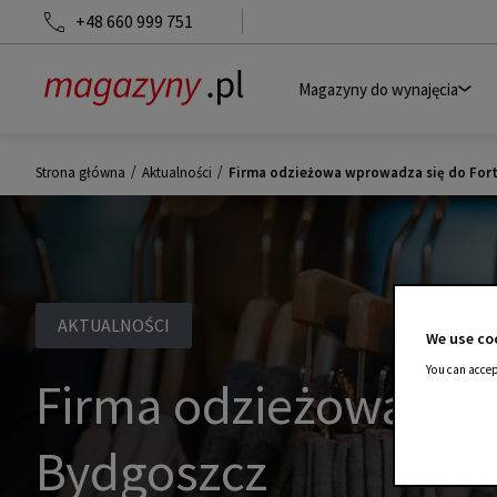
+48 660 999 751
Magazyny do wynajęcia
/
/
Strona główna
Aktualności
Firma odzieżowa wprowadza się do Fort
AKTUALNOŚCI
We use coo
You can accep
Firma odzieżowa wpro
Bydgoszcz