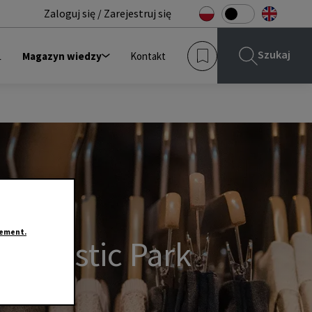
Zaloguj się / Zarejestruj się
Szukaj
L
Magazyn wiedzy
Kontakt
tement.
 Logistic Park