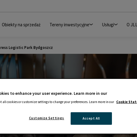
Obiekty na sprzedaż
Tereny inwestycyjne
Usługi
O JL
ress Logistic Park Bydgoszcz
kies to enhance your user experience. Learn more in our
t all cookies or customize settings to change your preferences. Learn more in our
Cookie Sta
wadza się do Fortress
Customize Settings
Accept All