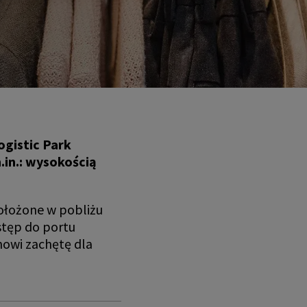
gistic Park
in.: wysokością
łożone w pobliżu
ostęp do portu
nowi zachętę dla