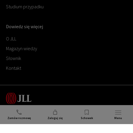
Studium przypadku
Dowiedz się więcej
O JLL
Magazyn wiedzy
Słownik
Kontakt
Polityka prywatności
Zamów rozmowę
Zaloguj się
Schowek
Menu
Polityka cookies