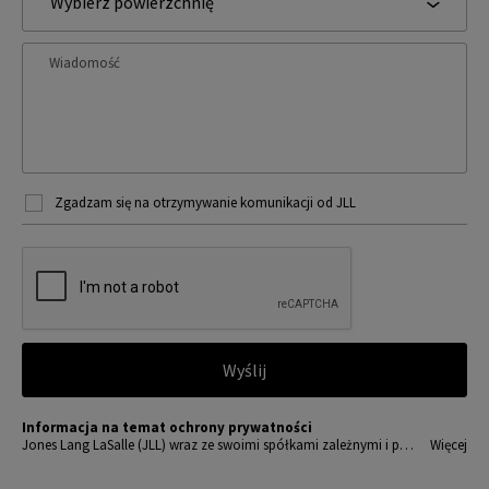
Wybierz powierzchnię
Wiadomość
Zgadzam się na otrzymywanie komunikacji od JLL
Wyślij
Informacja na temat ochrony prywatności
Jones Lang LaSalle (JLL) wraz ze swoimi spółkami zależnymi i pow
Więcej
iązanymi jest wiodącym globalnym dostawcą usług w zakresie zar
ządzania nieruchomościami i inwestycjami. Poważnie traktujemy