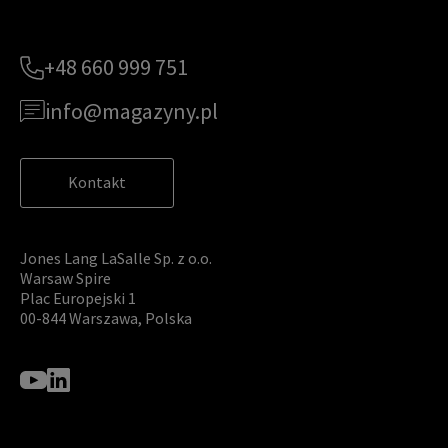
zapewniamy odpowiedni poziom ich ochrony i przechowujemy je
tylko przez czas niezbędny do realizacji zapytania z uzasadnionyc
h powodów biznesowych lub prawnych. Następnie usuwamy je w s
posób bezpieczny i pewny. Aby uzyskać więcej informacji na temat
+48 660 999 751
danych osobowych przetwarzanych przez JLL, prosimy zapoznać
się z naszymi
zasadami ochrony prywatności.
info@magazyny.pl
Kontakt
Jones Lang LaSalle Sp. z o.o.
Warsaw Spire
Plac Europejski 1
00-844 Warszawa, Polska