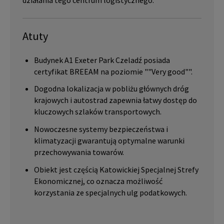
działania tego centrum logistycznego.
Atuty
Budynek A1 Exeter Park Czeladź posiada
certyfikat BREEAM na poziomie ""Very good"".
Dogodna lokalizacja w pobliżu głównych dróg
krajowych i autostrad zapewnia łatwy dostęp do
kluczowych szlaków transportowych.
Nowoczesne systemy bezpieczeństwa i
klimatyzacji gwarantują optymalne warunki
przechowywania towarów.
Obiekt jest częścią Katowickiej Specjalnej Strefy
Ekonomicznej, co oznacza możliwość
korzystania ze specjalnych ulg podatkowych.