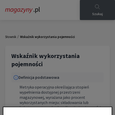
Szukaj
/
Słownik
Wskaźnik wykorzystania pojemności
Wskaźnik wykorzystania
pojemności
Definicja podstawowa
Metryka operacyjna określająca stopień
wypełnienia dostępnej przestrzeni
magazynowej, wyrażana jako procent
wykorzystanych miejsc składowania lub
kubatury w stosunku do całkowitej pojemności
magazynu.