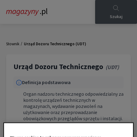
Szukaj
/
Słownik
Urząd Dozoru Technicznego (UDT)
Urząd Dozoru Technicznego
(
UDT
)
Definicja podstawowa
Organ nadzoru technicznego odpowiedzialny za
kontrolę urządzeń technicznych w
magazynach, wydawanie pozwoleń na
użytkowanie oraz przeprowadzanie
obowiązkowych przeglądów sprzętu i instalacji.
Charakterystyka techniczna