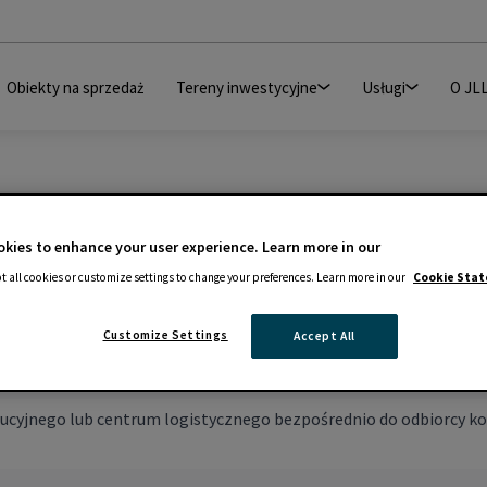
Obiekty na sprzedaż
Tereny inwestycyjne
Usługi
O JL
kies to enhance your user experience. Learn more in our
t all cookies or customize settings to change your preferences. Learn more in our
Cookie Sta
Customize Settings
Accept All
yjnego lub centrum logistycznego bezpośrednio do odbiorcy koń