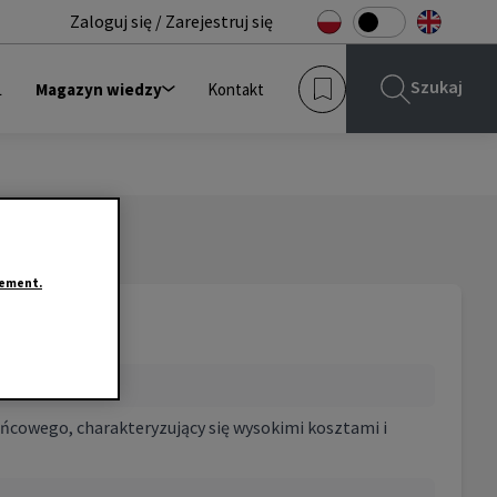
Zaloguj się / Zarejestruj się
Szukaj
L
Magazyn wiedzy
Kontakt
tement.
cowego, charakteryzujący się wysokimi kosztami i