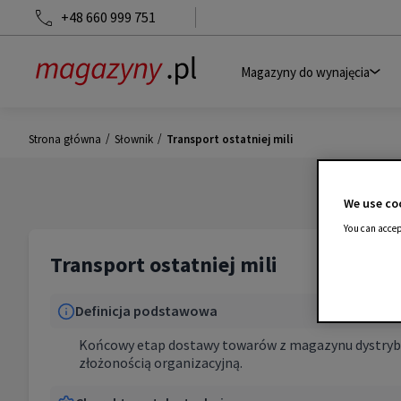
+48 660 999 751
Magazyny do wynajęcia
/
/
Strona główna
Słownik
Transport ostatniej mili
We use coo
You can accep
Transport ostatniej mili
Definicja podstawowa
Końcowy etap dostawy towarów z magazynu dystrybuc
złożonością organizacyjną.