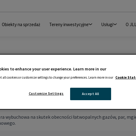
Obiekty na sprzedaż
Tereny inwestycyjne
Usługi
O JL
kies to enhance your user experience. Learn more in our
t all cookies or customize settings to change your preferences. Learn more in our
Cookie Sta
Customize Settings
Accept All
a wybuchowa na skutek obecności łatwopalnych gazów, par, mgie
howego.