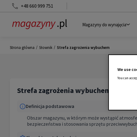
+48 660 999 751
Magazyny do wynajęcia
/
/
Strona główna
Słownik
Strefa zagrożenia wybuchem
We use coo
You can accep
Strefa zagrożenia wybuchem
Definicja podstawowa
Obszar magazynu, w którym może wystąpić atmosfer
bezpieczeństwa i stosowania sprzętu przeciwwybuc