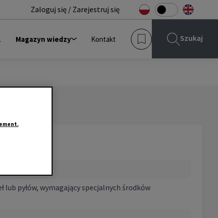
Zaloguj się / Zarejestruj się
Szukaj
L
Magazyn wiedzy
Kontakt
tement.
ł lub pyłów, wymagający specjalnych środków