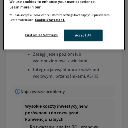
We use cookies to enhance your user experience.
Typy: shuttle semi-automatyczne, w pełni
Learn more in our
automatyczne, wielopoziomowe
You can accept all cookies or customize settings to change your preferences.
Learn more in our
Cookie Statement.
Wydajność: 100-400 palet/godzinę w
zależności od konfiguracji
Customize Settings
Accept All
Sterowanie: systemy WMS, terminale
operatorskie, automatyka przemysłowa
Zasięg: jeden poziom lub
wielopoziomowe z windami
Integracja: współpraca z wózkami
widłowymi, przenośnikami, AS/RS
Najczęstsze problemy
Wysokie koszty inwestycyjne w
porównaniu do rozwiązań
konwencjonalnych
Rozwiązanie: analiza ROI, etapowe