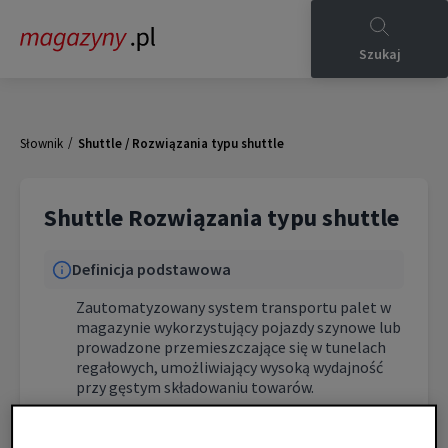
Szukaj
/
Słownik
Shuttle / Rozwiązania typu shuttle
Shuttle Rozwiązania typu shuttle
Definicja podstawowa
Zautomatyzowany system transportu palet w
magazynie wykorzystujący pojazdy szynowe lub
prowadzone przemieszczające się w tunelach
regałowych, umożliwiający wysoką wydajność
przy gęstym składowaniu towarów.
Charakterystyka techniczna