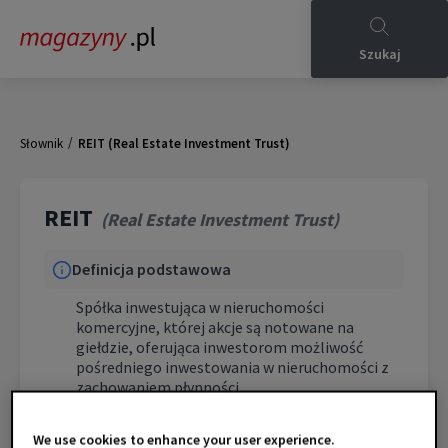
Szukaj
/
Słownik
REIT (Real Estate Investment Trust)
REIT
(
Real Estate Investment Trust
)
Definicja podstawowa
Spółka inwestująca w nieruchomości
komercyjne, której akcje są notowane na
giełdzie, oferująca inwestorom możliwość
pośredniego inwestowania w nieruchomości z
zachowaniem płynności.
Charakterystyka techniczna
We use cookies to enhance your user experience.