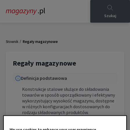
Szukaj
/
Słownik
Regały magazynowe
Regały magazynowe
Definicja podstawowa
Konstrukcje stalowe służące do składowania
towarów w sposób uporządkowany i efektywny
wykorzystujący wysokość magazynu, dostępne
w różnych konfiguracjach dostosowanych do
rodzaju składowanych produktów.
Charakterystyka techniczna
We use cookies to enhance your user experience.