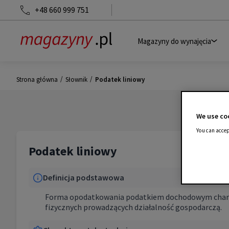
+48 660 999 751
Magazyny do wynajęcia
/
/
Strona główna
Słownik
Podatek liniowy
We use coo
You can accep
Podatek liniowy
Definicja podstawowa
Forma opodatkowania podatkiem dochodowym charakte
fizycznych prowadzących działalność gospodarczą.