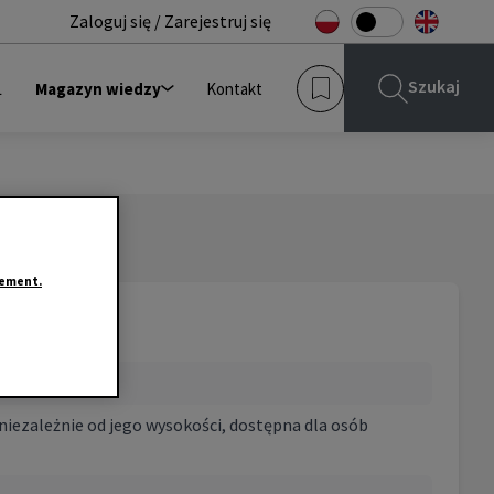
Zaloguj się / Zarejestruj się
Szukaj
L
Magazyn wiedzy
Kontakt
tement.
ezależnie od jego wysokości, dostępna dla osób