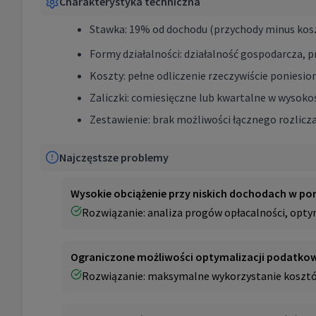
Charakterystyka techniczna
Stawka: 19% od dochodu (przychody minus kos
Formy działalności: działalność gospodarcza, 
Koszty: pełne odliczenie rzeczywiście ponies
Zaliczki: comiesięczne lub kwartalne w wysok
Zestawienie: brak możliwości łącznego rozlic
Najczęstsze problemy
Wysokie obciążenie przy niskich dochodach w po
Rozwiązanie: analiza progów opłacalności, opty
Ograniczone możliwości optymalizacji podatko
Rozwiązanie: maksymalne wykorzystanie kosztów