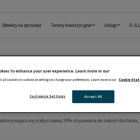
Obiekty na sprzedaż
Tereny inwestycyjne
Usługi
O JL
kies to enhance your user experience. Learn more in our
t all cookies or customize settings to change your preferences. Learn more in our
Cookie Sta
Customize Settings
Accept All
ryzująca się stałą stawką 19% stosowaną do całości dochodu, ni