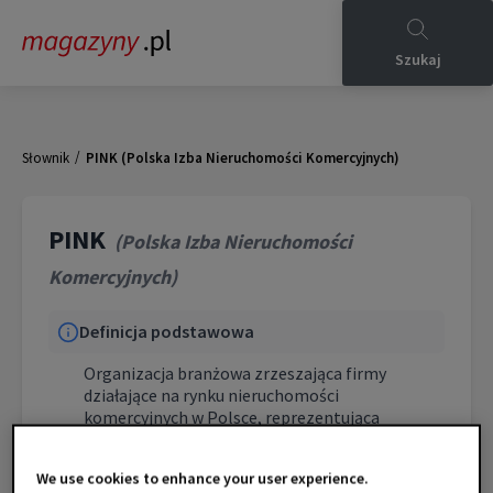
Szukaj
/
Słownik
PINK (Polska Izba Nieruchomości Komercyjnych)
PINK
(
Polska Izba Nieruchomości
Komercyjnych
)
Definicja podstawowa
Organizacja branżowa zrzeszająca firmy
działające na rynku nieruchomości
komercyjnych w Polsce, reprezentująca
deweloperów, inwestorów, zarządców i
doradców.
We use cookies to enhance your user experience.