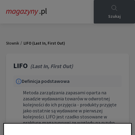
Szukaj
/
Słownik
LIFO (Last In, First Out)
LIFO
(
Last In, First Out
)
Definicja podstawowa
Metoda zarządzania zapasami oparta na
zasadzie wydawania towarów w odwrotnej
kolejności do ich przyjęcia - produkty przyjęte
jako ostatnie są wydawane w pierwszej
kolejności. LIFO jest rzadko stosowane w
praktyce magazynowej ze względu na ryzyko
starzenia się produktów.