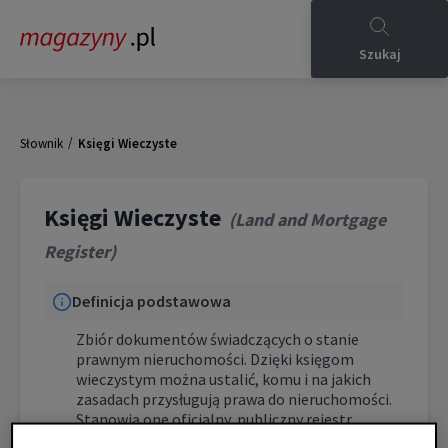
Szukaj
/
Słownik
Księgi Wieczyste
Księgi Wieczyste
(
Land and Mortgage
Register
)
Definicja podstawowa
Zbiór dokumentów świadczących o stanie
prawnym nieruchomości. Dzięki księgom
wieczystym można ustalić, komu i na jakich
zasadach przysługują prawa do nieruchomości.
Stanowią one oficjalny, publiczny rejestr
dostępny do wglądu po numerze księgi na