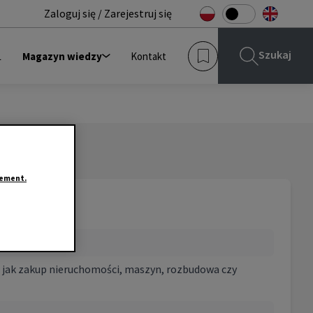
Zaloguj się / Zarejestruj się
Szukaj
L
Magazyn wiedzy
Kontakt
tement.
 jak zakup nieruchomości, maszyn, rozbudowa czy