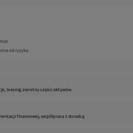
u
ncje
eżna od ryzyka
je, leasing zwrotny części aktywów.
ntacji finansowej, współpraca z doradcą.