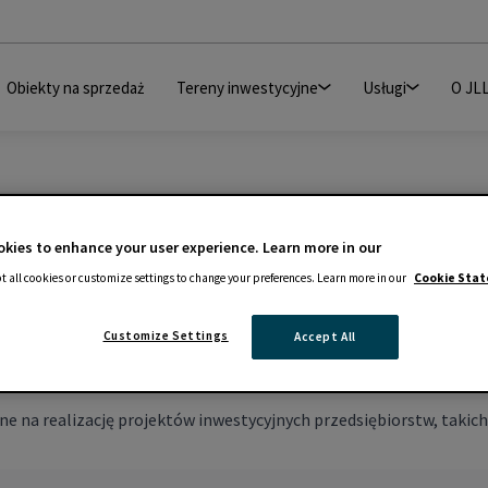
Obiekty na sprzedaż
Tereny inwestycyjne
Usługi
O JL
kies to enhance your user experience. Learn more in our
t all cookies or customize settings to change your preferences. Learn more in our
Cookie Sta
Customize Settings
Accept All
na realizację projektów inwestycyjnych przedsiębiorstw, takich