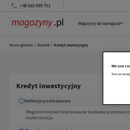
+48 660 999 751
Magazyny do wynajęcia
/
/
Strona główna
Słownik
Kredyt inwestycyjny
We use coo
You can accep
Kredyt inwestycyjny
Definicja podstawowa
Długoterminowe finansowanie bankowe przeznaczone 
modernizacja.