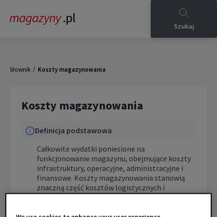
Szukaj
/
Słownik
Koszty magazynowania
Koszty magazynowania
Definicja podstawowa
Całkowite wydatki poniesione na
funkcjonowanie magazynu, obejmujące koszty
infrastruktury, operacyjne, administracyjne i
finansowe. Koszty magazynowania stanowią
znaczną część kosztów logistycznych i
wymagają systematycznej optymalizacji.
We use cookies to enhance your user experience.