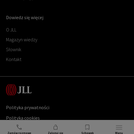
Dowiedz się więcej
O JLL
Magazyn wiedzy
Słownik
Kontakt
Polityka prywatności
Polityka cookies
Copyright ©
2026
Jones Lang LaSalle
Zamów rozmowę
Zaloguj się
Schowek
Menu