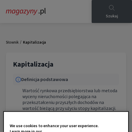
Szukaj
/
Słownik
Kapitalizacja
Kapitalizacja
Definicja podstawowa
Wartość rynkowa przedsiębiorstwa lub metoda
wyceny nieruchomości polegająca na
przekształceniu przyszłych dochodów na
wartość bieżącą przy użyciu stopy kapitalizacji.
Charakterystyka techniczna
We use cookies to enhance your user experience.
Learn more in our