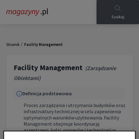
Szukaj
/
Słownik
Facility Management
Facility Management
(
Zarządzanie
Obiektami
)
Definicja podstawowa
Proces zarządzania i utrzymania budynków oraz
infrastruktury technicznej w celu zapewnienia
optymalnych warunków użytkowania. Facility
Management obejmuje koordynację
przestrzeni, ludzi, procesów i technologii w
obiektach komercyjnych, z naciskiem na