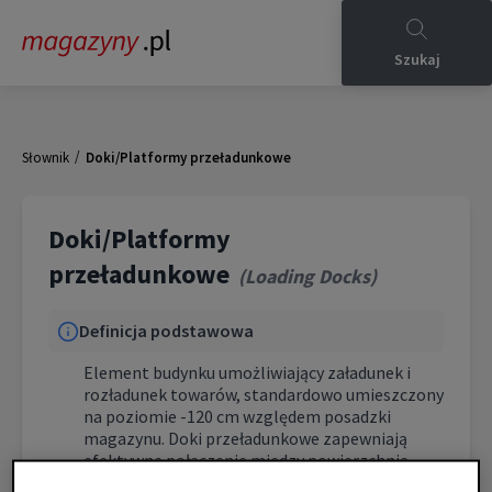
Szukaj
/
Słownik
Doki/Platformy przeładunkowe
Doki/Platformy
przeładunkowe
(
Loading Docks
)
Definicja podstawowa
Element budynku umożliwiający załadunek i
rozładunek towarów, standardowo umieszczony
na poziomie -120 cm względem posadzki
magazynu. Doki przeładunkowe zapewniają
efektywne połączenie między powierzchnią
magazynową a pojazdami transportowymi,