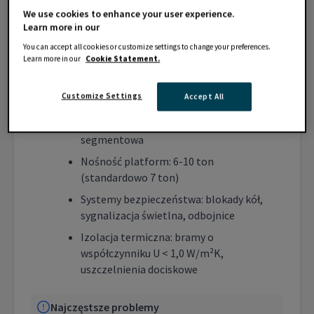
minimalizując ryzyko uszkodzeń towaru.
We use cookies to enhance your user experience.
Learn more in our
Charakterystyka techniczna
You can accept all cookies or customize settings to change your preferences.
Learn more in our
Cookie Statement.
Standardowe wymiary: szerokość 2,5-3,5
m, głębokość 2,0-2,5 m
Customize Settings
Accept All
Wyposażenie: rampa przeładunkowa,
uszczelnienie bramowe, brama
segmentowa
Nośność platform: 6-10 ton
(standardowo 7 ton)
Systemy bezpieczeństwa: blokady kół,
sygnalizacja świetlna, odbojnice
Izolacja termiczna: bramy o
współczynniku U < 1,0 W/m²K,
uszczelnienia dociskowe
Najczęstsze problemy