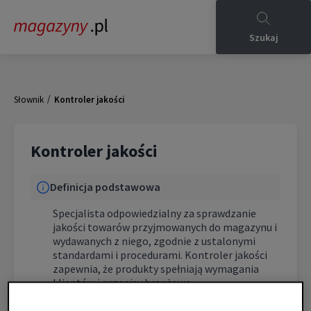
Szukaj
/
Słownik
Kontroler jakości
Kontroler jakości
Definicja podstawowa
Specjalista odpowiedzialny za sprawdzanie
jakości towarów przyjmowanych do magazynu i
wydawanych z niego, zgodnie z ustalonymi
standardami i procedurami. Kontroler jakości
zapewnia, że produkty spełniają wymagania
klientów i przepisy branżowe.