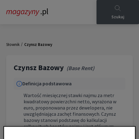
Szukaj
/
Słownik
Czynsz Bazowy
Czynsz Bazowy
(
Base Rent
)
Definicja podstawowa
Wartość miesięcznej stawki najmu za metr
kwadratowy powierzchni netto, wyrażona w
euro, proponowana przez dewelopera, nie
uwzględniająca zachęt finansowych. Czynsz
bazowy stanowi podstawę do kalkulacji
całkowitych kosztów najmu i jest głównym
parametrem negocjacyjnym w umowach
długoterminowych.