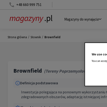
+48 660 999 751
Magazyny do wynajęcia
/
/
Strona główna
Słownik
Brownfield
We use coo
You can accep
Brownfield
(
Tereny Poprzemysłowe
)
Definicja podstawowa
Inwestycja polegająca na ponownym wykorzystaniu t
zdegradowanych obszarów, adaptację istniejącej in