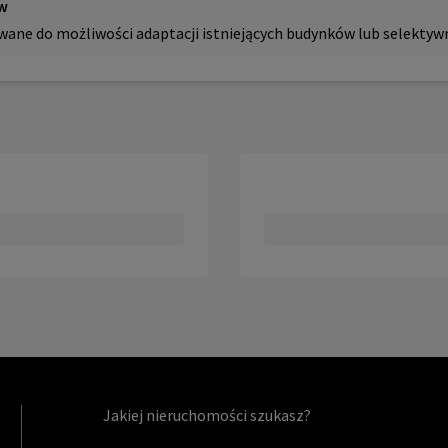
ów
ane do możliwości adaptacji istniejących budynków lub selektyw
Jakiej nieruchomości szukasz?