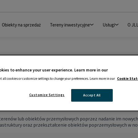
Obiekty na sprzedaż
Tereny inwestycyjne
Usługi
O JL
kies to enhance your user experience. Learn more in our
t all cookies or customize settings to change your preferences. Learn more in our
Cookie Sta
Customize Settings
Accept All
erenów lub obiektów przemysłowych poprzez nadanie im nowych fu
frastruktury oraz przekształcenie obiektów poprzemysłowych w n