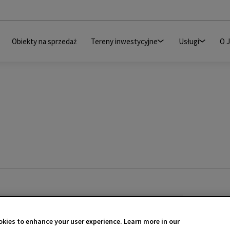
Obiekty na sprzedaż
Tereny inwestycyjne
Usługi
O 
kies to enhance your user experience. Learn more in our