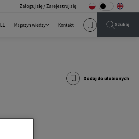
Zaloguj się / Zarejestruj się
Szukaj
JLL
Magazyn wiedzy
Kontakt
Dodaj do ulubionych