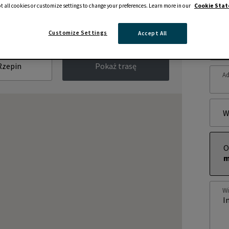
t all cookies or customize settings to change your preferences. Learn more in our
Cookie Sta
Zap
Customize Settings
Accept All
Im
Pokaż trasę
Ad
W
O
m
W