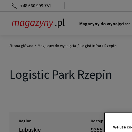
+48 660 999 751
Magazyny do wynajęcia
/
/
Strona główna
Magazyny do wynajęcia
Logistic Park Rzepin
Logistic Park Rzepin
Region
Dostępność
We use coo
Lubuskie
9355
m
2