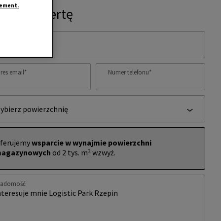
tement.
ytaj o ofertę
ię i nazwisko
*
res email
*
Numer telefonu
*
ybierz powierzchnię
ferujemy
wsparcie w wynajmie powierzchni
agazynowych
od 2 tys. m² wzwyż.
iadomość