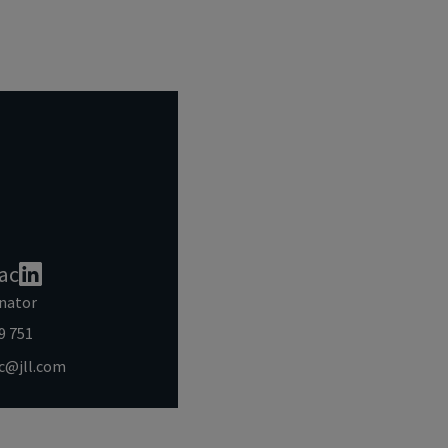
ac
nator
9 751
ac@jll.com