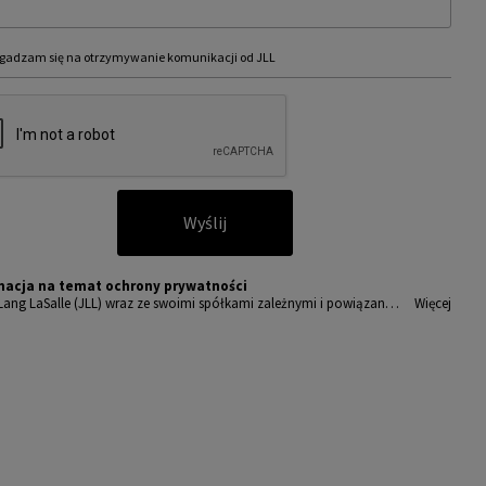
gadzam się na otrzymywanie komunikacji od JLL
Wyślij
macja na temat ochrony prywatności
Lang LaSalle (JLL) wraz ze swoimi spółkami zależnymi i powiązany
Więcej
t wiodącym globalnym dostawcą usług w zakresie zarządzania nieru
ciami i inwestycjami. Poważnie traktujemy obowiązek ochrony prz
wanych nam danych osobowych.
sobowe, które zbieramy od użytkowników, służą do zapewnienia i
ępu do portalu magazyny.pl, umożliwienia im korzystania z portal
akże, za ich zgodą, do wysyłania im komunikacji marketingowej od J
amy wszelkich starań, aby dane osobowe były bezpieczne, zapewni
powiedni poziom ich ochrony i przechowujemy je tylko przez czas
dny do realizacji zapytania z uzasadnionych powodów biznesowych