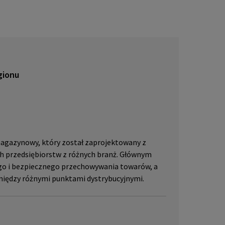
lub pr
skać w
JLL, p
gionu
agazynowy, który został zaprojektowany z
h przedsiębiorstw z różnych branż. Głównym
o i bezpiecznego przechowywania towarów, a
iędzy różnymi punktami dystrybucyjnymi.