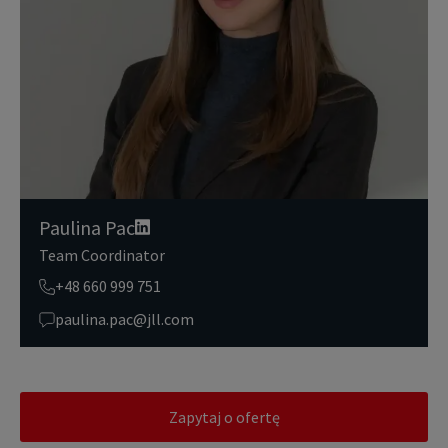
tylko przez czas niezbędny do realizacji zapytania z uzasadnionyc
h powodów biznesowych lub prawnych. Następnie usuwamy je w s
posób bezpieczny i pewny. Aby uzyskać więcej informacji na temat
danych osobowych przetwarzanych przez JLL, prosimy zapoznać
się z naszymi
zasadami ochrony prywatności.
Paulina Pac
Team Coordinator
+48 660 999 751
paulina.pac@jll.com
Zapytaj o ofertę