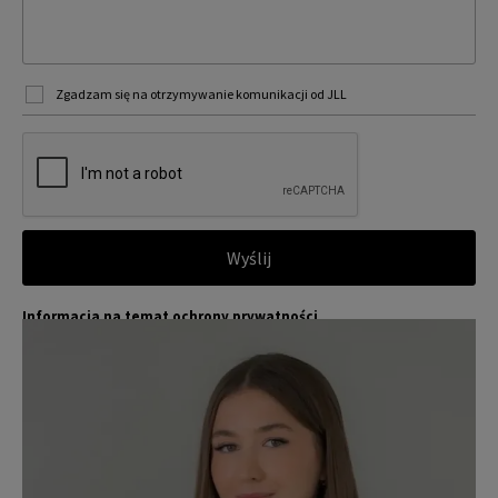
Zgadzam się na otrzymywanie komunikacji od JLL
Wyślij
Informacja na temat ochrony prywatności
Jones Lang LaSalle (JLL) wraz ze swoimi spółkami zależnymi i pow
Więcej
iązanymi jest wiodącym globalnym dostawcą usług w zakresie zar
ządzania nieruchomościami i inwestycjami. Poważnie traktujemy
obowiązek ochrony przekazywanych nam danych osobowych.
Dane osobowe, które zbieramy od użytkowników, służą do zapew
nienia im dostępu do portalu magazyny.pl, umożliwienia im korzy
stania z portalu, a także, za ich zgodą, do wysyłania im komunika
cji marketingowej od JLL.
Dokładamy wszelkich starań, aby dane osobowe były bezpieczne,
zapewniamy odpowiedni poziom ich ochrony i przechowujemy je