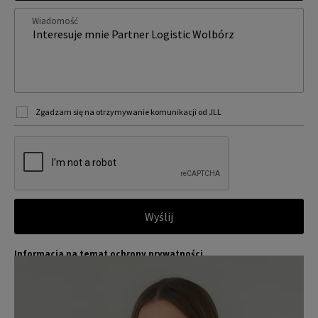
Wiadomość
Zgadzam się na otrzymywanie komunikacji od JLL
Wyślij
Informacja na temat ochrony prywatności
Jones Lang LaSalle (JLL) wraz ze swoimi spółkami zależnymi i pow
Więcej
iązanymi jest wiodącym globalnym dostawcą usług w zakresie zar
ządzania nieruchomościami i inwestycjami. Poważnie traktujemy
obowiązek ochrony przekazywanych nam danych osobowych.
Dane osobowe, które zbieramy od użytkowników, służą do zapew