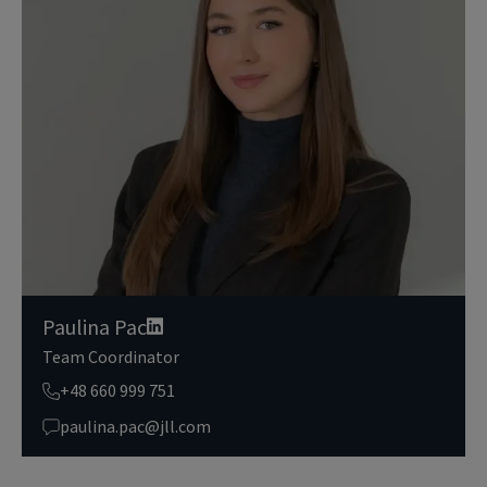
nienia im dostępu do portalu magazyny.pl, umożliwienia im korzy
stania z portalu, a także, za ich zgodą, do wysyłania im komunika
cji marketingowej od JLL.
Dokładamy wszelkich starań, aby dane osobowe były bezpieczne,
zapewniamy odpowiedni poziom ich ochrony i przechowujemy je
tylko przez czas niezbędny do realizacji zapytania z uzasadnionyc
h powodów biznesowych lub prawnych. Następnie usuwamy je w s
posób bezpieczny i pewny. Aby uzyskać więcej informacji na temat
danych osobowych przetwarzanych przez JLL, prosimy zapoznać
się z naszymi
zasadami ochrony prywatności.
Paulina Pac
Team Coordinator
+48 660 999 751
paulina.pac@jll.com