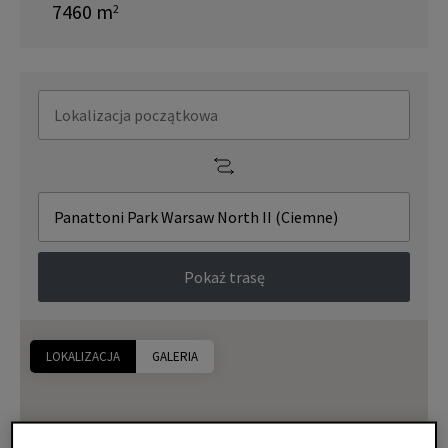
7460
m
2
Pokaż trasę
LOKALIZACJA
GALERIA