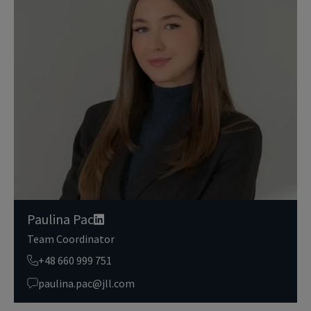
Dane osobowe, które zbieramy od użytkowników, służą do zapew
nienia im dostępu do portalu magazyny.pl, umożliwienia im korzy
stania z portalu, a także, za ich zgodą, do wysyłania im komunika
cji marketingowej od JLL.
Dokładamy wszelkich starań, aby dane osobowe były bezpieczne,
zapewniamy odpowiedni poziom ich ochrony i przechowujemy je
tylko przez czas niezbędny do realizacji zapytania z uzasadnionyc
h powodów biznesowych lub prawnych. Następnie usuwamy je w s
posób bezpieczny i pewny. Aby uzyskać więcej informacji na temat
danych osobowych przetwarzanych przez JLL, prosimy zapoznać
się z naszymi
zasadami ochrony prywatności.
Paulina Pac
Team Coordinator
+48 660 999 751
paulina.pac@jll.com