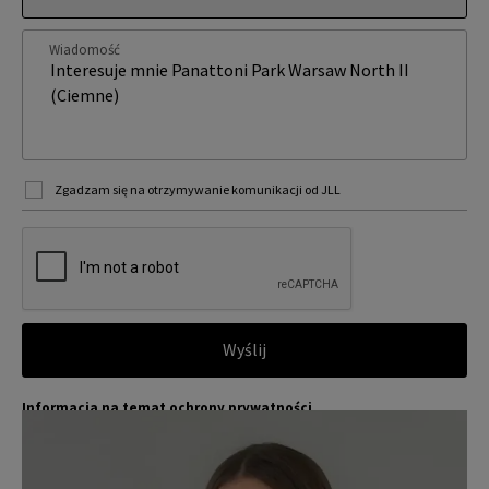
Wiadomość
Zgadzam się na otrzymywanie komunikacji od JLL
Wyślij
Informacja na temat ochrony prywatności
Jones Lang LaSalle (JLL) wraz ze swoimi spółkami zależnymi i pow
Więcej
iązanymi jest wiodącym globalnym dostawcą usług w zakresie zar
ządzania nieruchomościami i inwestycjami. Poważnie traktujemy
obowiązek ochrony przekazywanych nam danych osobowych.