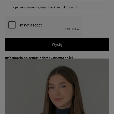
Zgadzam się na otrzymywanie komunikacji od JLL
Wyślij
Informacja na temat ochrony prywatności
Jones Lang LaSalle (JLL) wraz ze swoimi spółkami zależnymi i pow
Więcej
iązanymi jest wiodącym globalnym dostawcą usług w zakresie zar
ządzania nieruchomościami i inwestycjami. Poważnie traktujemy
obowiązek ochrony przekazywanych nam danych osobowych.
Dane osobowe, które zbieramy od użytkowników, służą do zapew
nienia im dostępu do portalu magazyny.pl, umożliwienia im korzy
stania z portalu, a także, za ich zgodą, do wysyłania im komunika
cji marketingowej od JLL.
Dokładamy wszelkich starań, aby dane osobowe były bezpieczne,
zapewniamy odpowiedni poziom ich ochrony i przechowujemy je
tylko przez czas niezbędny do realizacji zapytania z uzasadnionyc
h powodów biznesowych lub prawnych. Następnie usuwamy je w s
posób bezpieczny i pewny. Aby uzyskać więcej informacji na temat