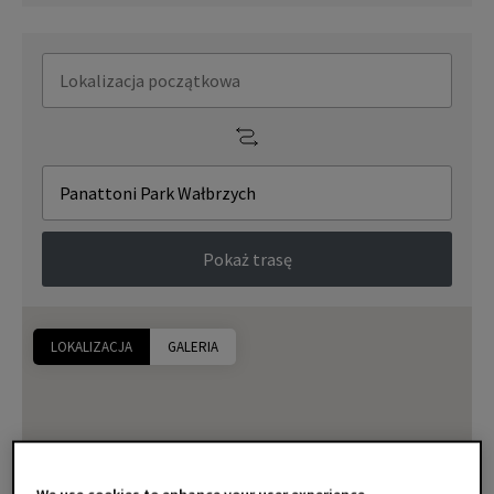
Pokaż trasę
LOKALIZACJA
GALERIA