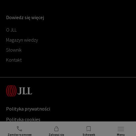
Dowiedz się więcej
O JLL
Magazyn wiedzy
Słownik
Kontakt
Polityka prywatności
Polityka cookies
Copyright ©
2026
Jones Lang LaSalle
Zamów rozmowę
Zaloguj się
Schowek
Menu