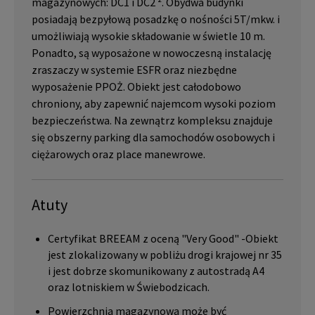
magazynowych: DC1 i DC2 ². Obydwa budynki
posiadają bezpyłową posadzkę o nośności 5T/mkw. i
umożliwiają wysokie składowanie w świetle 10 m.
Ponadto, są wyposażone w nowoczesną instalację
zraszaczy w systemie ESFR oraz niezbędne
wyposażenie PPOŻ. Obiekt jest całodobowo
chroniony, aby zapewnić najemcom wysoki poziom
bezpieczeństwa. Na zewnątrz kompleksu znajduje
się obszerny parking dla samochodów osobowych i
ciężarowych oraz place manewrowe.
Atuty
Certyfikat BREEAM z oceną "Very Good" -Obiekt
jest zlokalizowany w pobliżu drogi krajowej nr 35
i jest dobrze skomunikowany z autostradą A4
oraz lotniskiem w Świebodzicach.
Powierzchnia magazynowa może być