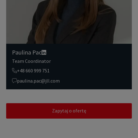
danych osobowych przetwarzanych przez JLL, prosimy zapoznać
się z naszymi
zasadami ochrony prywatności.
Paulina Pac
Team Coordinator
+48 660 999 751
paulina.pac@jll.com
Zapytaj o ofertę