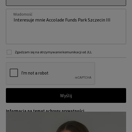
Wiadomość
Zgadzam się na otrzymywanie komunikacji od JLL
Wyślij
Informacja na temat ochrony prywatności
Jones Lang LaSalle (JLL) wraz ze swoimi spółkami zależnymi i pow
Więcej
iązanymi jest wiodącym globalnym dostawcą usług w zakresie zar
ządzania nieruchomościami i inwestycjami. Poważnie traktujemy
obowiązek ochrony przekazywanych nam danych osobowych.