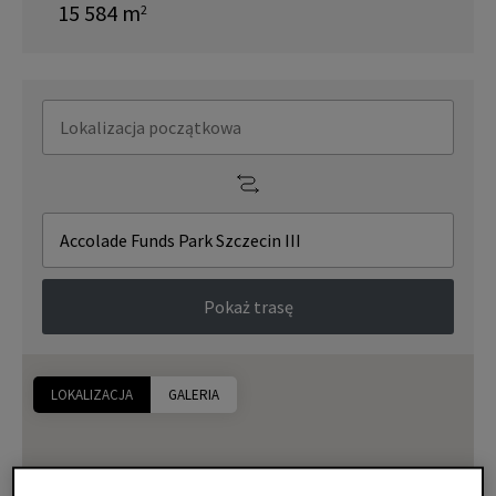
15 584
m
2
Pokaż trasę
LOKALIZACJA
GALERIA