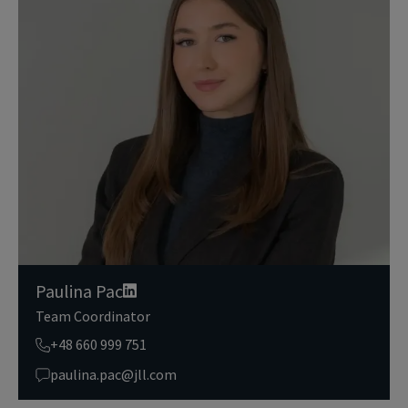
Dane osobowe, które zbieramy od użytkowników, służą do zapew
nienia im dostępu do portalu magazyny.pl, umożliwienia im korzy
stania z portalu, a także, za ich zgodą, do wysyłania im komunika
cji marketingowej od JLL.
Dokładamy wszelkich starań, aby dane osobowe były bezpieczne,
zapewniamy odpowiedni poziom ich ochrony i przechowujemy je
tylko przez czas niezbędny do realizacji zapytania z uzasadnionyc
h powodów biznesowych lub prawnych. Następnie usuwamy je w s
posób bezpieczny i pewny. Aby uzyskać więcej informacji na temat
danych osobowych przetwarzanych przez JLL, prosimy zapoznać
się z naszymi
zasadami ochrony prywatności.
Paulina Pac
Team Coordinator
+48 660 999 751
paulina.pac@jll.com