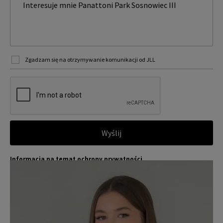
Zgadzam się na otrzymywanie komunikacji od JLL
Wyślij
Informacja na temat ochrony prywatności
Jones Lang LaSalle (JLL) wraz ze swoimi spółkami zależnymi i pow
Więcej
iązanymi jest wiodącym globalnym dostawcą usług w zakresie zar
ządzania nieruchomościami i inwestycjami. Poważnie traktujemy
obowiązek ochrony przekazywanych nam danych osobowych.
Dane osobowe, które zbieramy od użytkowników, służą do zapew
nienia im dostępu do portalu magazyny.pl, umożliwienia im korzy
stania z portalu, a także, za ich zgodą, do wysyłania im komunika
cji marketingowej od JLL.