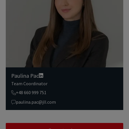
Dokładamy wszelkich starań, aby dane osobowe były bezpieczne,
zapewniamy odpowiedni poziom ich ochrony i przechowujemy je
tylko przez czas niezbędny do realizacji zapytania z uzasadnionyc
h powodów biznesowych lub prawnych. Następnie usuwamy je w s
posób bezpieczny i pewny. Aby uzyskać więcej informacji na temat
danych osobowych przetwarzanych przez JLL, prosimy zapoznać
się z naszymi
zasadami ochrony prywatności.
Paulina Pac
Team Coordinator
+48 660 999 751
paulina.pac@jll.com