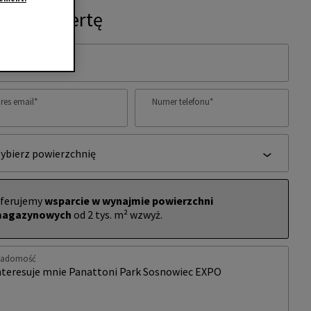
ytaj o ofertę
ię i nazwisko
*
res email
*
Numer telefonu
*
ybierz powierzchnię
ferujemy
wsparcie w wynajmie powierzchni
agazynowych
od 2 tys. m² wzwyż.
iadomość