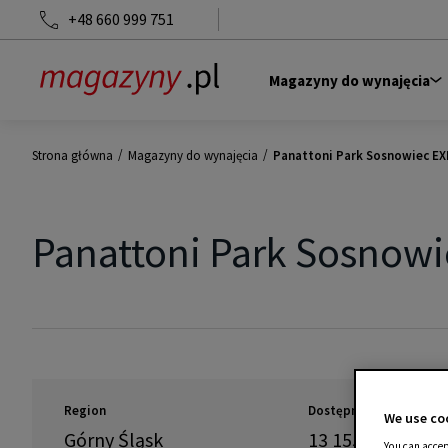
+48 660 999 751
Magazyny do wynajęcia
/
/
Strona główna
Magazyny do wynajęcia
Panattoni Park Sosnowiec E
Panattoni Park Sosnow
Region
Dostępność
We use coo
Górny Śląsk
13 155
m
2
You can accep