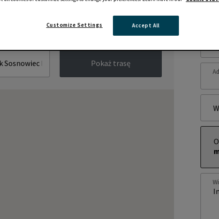
Zap
Customize Settings
Accept All
Im
Pokaż trasę
Ad
W
O
m
W