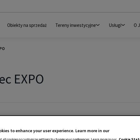
Obiekty na sprzedaż
Tereny inwestycyjne
Usługi
O 
XPO
iec EXPO
kies to enhance your user experience. Learn more in our
t all cookies or customize settings to change your preferences. Learn more in our
Cookie Sta