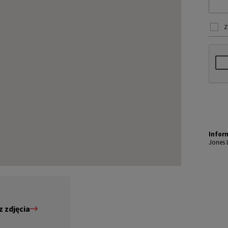
Z
Infor
Jones 
mi jes
chomoś
ekazy
Dane o
m dost
u, a t
LL.
Dokład
 zdjęcia
amy od
niezbę