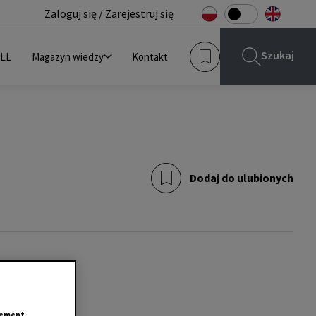
Zaloguj się / Zarejestruj się
Szukaj
JLL
Magazyn wiedzy
Kontakt
Dodaj do ulubionych
tement.