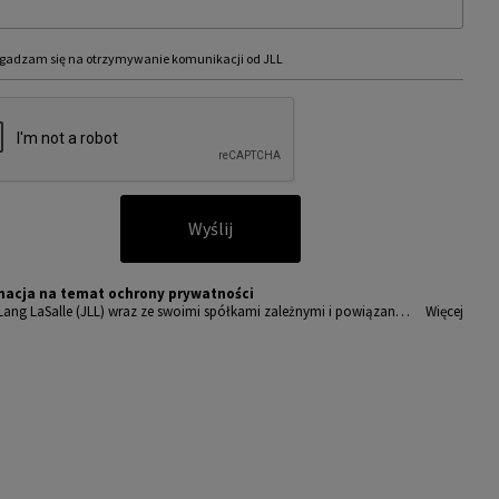
gadzam się na otrzymywanie komunikacji od JLL
Wyślij
macja na temat ochrony prywatności
Lang LaSalle (JLL) wraz ze swoimi spółkami zależnymi i powiązany
Więcej
t wiodącym globalnym dostawcą usług w zakresie zarządzania nieru
ciami i inwestycjami. Poważnie traktujemy obowiązek ochrony prz
wanych nam danych osobowych.
sobowe, które zbieramy od użytkowników, służą do zapewnienia i
ępu do portalu magazyny.pl, umożliwienia im korzystania z portal
akże, za ich zgodą, do wysyłania im komunikacji marketingowej od J
amy wszelkich starań, aby dane osobowe były bezpieczne, zapewni
powiedni poziom ich ochrony i przechowujemy je tylko przez czas
dny do realizacji zapytania z uzasadnionych powodów biznesowych