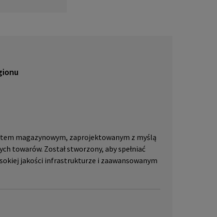
lub pr
skać w
JLL, p
gionu
ektem magazynowym, zaprojektowanym z myślą
ych towarów. Został stworzony, aby spełniać
sokiej jakości infrastrukturze i zaawansowanym