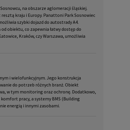
 Sosnowcu, na obszarze aglomeracji śląskiej.
 resztą kraju i Europy. Panattoni Park Sosnowiec
ożliwia szybki dojazd do autostrady A4.
 od obiektu, co zapewnia łatwy dostęp do
k Katowice, Kraków, czy Warszawa, umożliwia
ym i wielofunkcyjnym. Jego konstrukcja
owanie do potrzeb różnych branż. Obiekt
wa, w tym monitoring oraz ochronę. Dodatkowo,
komfort pracy, a systemy BMS (Building
e energią i innymi zasobami.