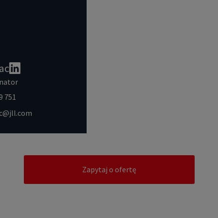
ac
nator
9 751
ac@jll.com
Zapytaj o ofertę