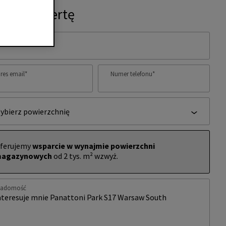
ytaj o ofertę
ię i nazwisko
*
res email
*
Numer telefonu
*
ybierz powierzchnię
ferujemy
wsparcie w wynajmie powierzchni
agazynowych
od 2 tys. m² wzwyż.
iadomość