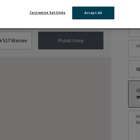
Zap
Customize Settings
Accept All
Im
Pokaż trasę
Ad
W
O
m
W