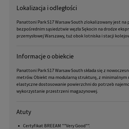
Lokalizacja i odległości
Panattoni Park S17 Warsaw South zlokalizowany jest na
bezpośrednim sąsiedztwie węzła Sękocin na drodze ekspre
przemysłowej Warszawy, tuż obok lotniska i stacji kolejow
Informacje o obiekcie
Panattoni Park S17 Warsaw South składa się z nowocze
metrów. Obiekt ma modularną strukturę, z minimalnym
elastyczne dostosowanie powierzchni do potrzeb najemc
wykorzystanie przestrzeni magazynowej.
Atuty
Certyfikat BREEAM ""Very Good"".