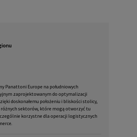
lub pr
skać w
JLL, p
gionu
rmy Panattoni Europe na południowych
cyjnym zaprojektowanym do optymalizacji
 Dzięki doskonałemu położeniu i bliskości stolicy,
 z różnych sektorów, które mogą otworzyć tu
czególnie korzystne dla operacji logistycznych
merce.