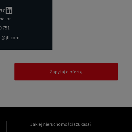
ac
nator
9 751
ac@jll.com
Zapytaj o ofertę
Jakiej nieruchomości szukasz?