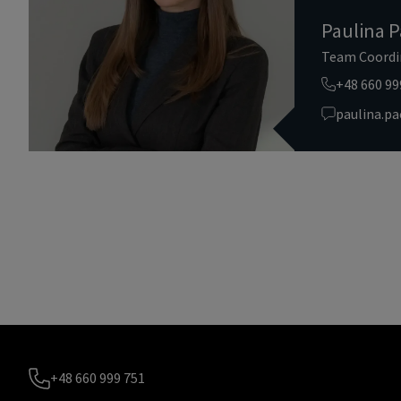
Paulina P
Team Coordi
+48 660 99
paulina.p
+48 660 999 751