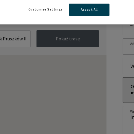
Zap
Customize Settings
Accept All
Im
Pokaż trasę
Ad
W
O
m
W