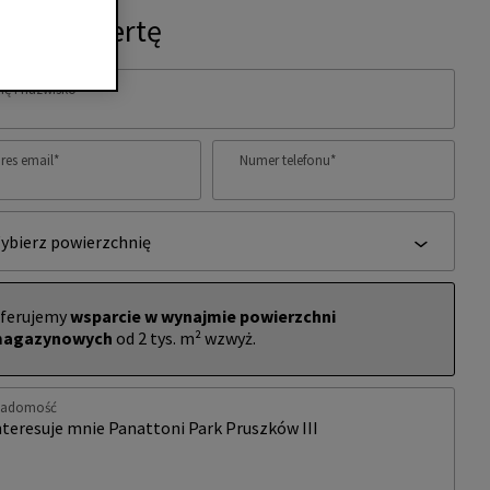
ytaj o ofertę
ię i nazwisko
*
res email
*
Numer telefonu
*
ybierz powierzchnię
ferujemy
wsparcie w wynajmie powierzchni
agazynowych
od 2 tys. m² wzwyż.
iadomość