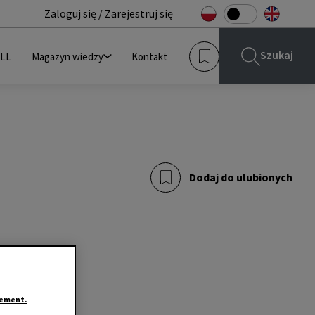
Zaloguj się / Zarejestruj się
Szukaj
JLL
Magazyn wiedzy
Kontakt
Dodaj do ulubionych
tement.