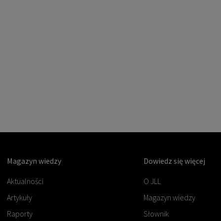
Magazyn wiedzy
Dowiedz się więcej
Aktualności
O JLL
Artykuły
Magazyn wiedzy
Raporty
Słownik