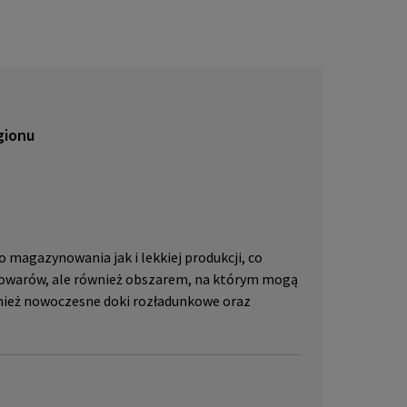
lub pr
skać w
JLL, p
gionu
 magazynowania jak i lekkiej produkcji, co
 towarów, ale również obszarem, na którym mogą
wnież nowoczesne doki rozładunkowe oraz