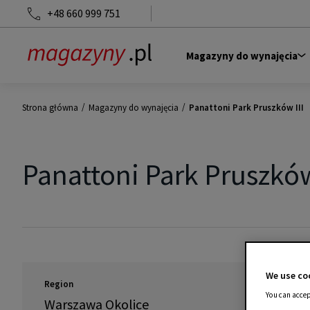
+48 660 999 751
Magazyny do wynajęcia
/
/
Strona główna
Magazyny do wynajęcia
Panattoni Park Pruszków III
Panattoni Park Pruszków
We use coo
Region
You can accep
Warszawa Okolice