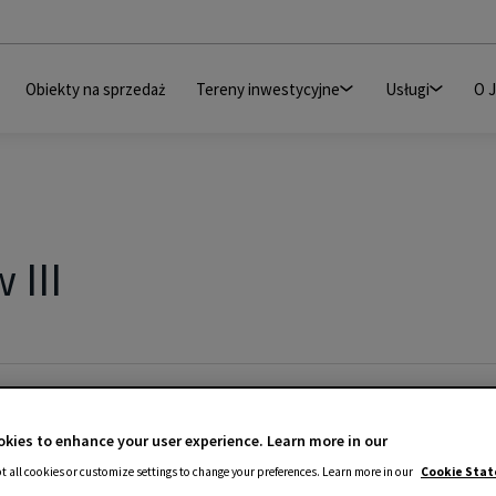
Obiekty na sprzedaż
Tereny inwestycyjne
Usługi
O 
 III
kies to enhance your user experience. Learn more in our
t all cookies or customize settings to change your preferences. Learn more in our
Cookie Sta