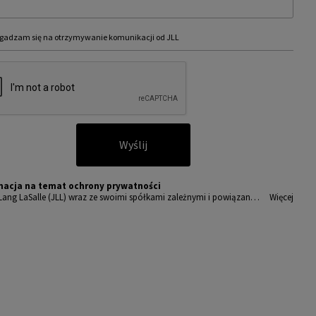
gadzam się na otrzymywanie komunikacji od JLL
Wyślij
macja na temat ochrony prywatności
Lang LaSalle (JLL) wraz ze swoimi spółkami zależnymi i powiązany
Więcej
t wiodącym globalnym dostawcą usług w zakresie zarządzania nieru
ciami i inwestycjami. Poważnie traktujemy obowiązek ochrony prz
wanych nam danych osobowych.
sobowe, które zbieramy od użytkowników, służą do zapewnienia i
ępu do portalu magazyny.pl, umożliwienia im korzystania z portal
akże, za ich zgodą, do wysyłania im komunikacji marketingowej od J
amy wszelkich starań, aby dane osobowe były bezpieczne, zapewni
powiedni poziom ich ochrony i przechowujemy je tylko przez czas
dny do realizacji zapytania z uzasadnionych powodów biznesowych