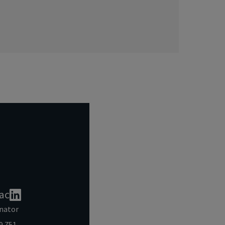
ac
nator
9 751