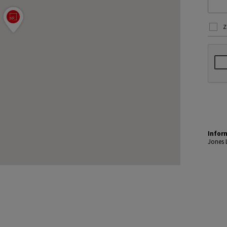
Z
Infor
Jones 
mi jes
chomoś
ekazy
Dane o
m dost
u, a t
LL.
Dokład
amy od
niezbę