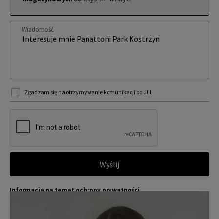
Wiadomość
Zgadzam się na otrzymywanie komunikacji od JLL
Wyślij
Informacja na temat ochrony prywatności
Jones Lang LaSalle (JLL) wraz ze swoimi spółkami zależnymi i pow
Więcej
iązanymi jest wiodącym globalnym dostawcą usług w zakresie zar
ządzania nieruchomościami i inwestycjami. Poważnie traktujemy