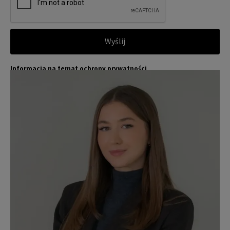
Wyślij
Informacja na temat ochrony prywatności
Jones Lang LaSalle (JLL) wraz ze swoimi spółkami zależnymi i pow
Więcej
iązanymi jest wiodącym globalnym dostawcą usług w zakresie zar
ządzania nieruchomościami i inwestycjami. Poważnie traktujemy
obowiązek ochrony przekazywanych nam danych osobowych.
Dane osobowe, które zbieramy od użytkowników, służą do zapew
nienia im dostępu do portalu magazyny.pl, umożliwienia im korzy
stania z portalu, a także, za ich zgodą, do wysyłania im komunika
cji marketingowej od JLL.
Dokładamy wszelkich starań, aby dane osobowe były bezpieczne,
zapewniamy odpowiedni poziom ich ochrony i przechowujemy je
tylko przez czas niezbędny do realizacji zapytania z uzasadnionyc
h powodów biznesowych lub prawnych. Następnie usuwamy je w s
posób bezpieczny i pewny. Aby uzyskać więcej informacji na temat
danych osobowych przetwarzanych przez JLL, prosimy zapoznać
się z naszymi
zasadami ochrony prywatności.