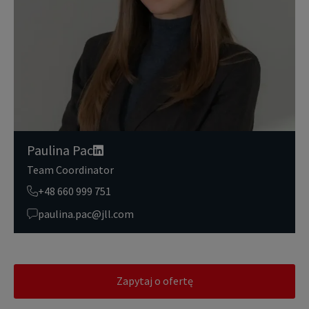
tylko przez czas niezbędny do realizacji zapytania z uzasadnionyc
h powodów biznesowych lub prawnych. Następnie usuwamy je w s
posób bezpieczny i pewny. Aby uzyskać więcej informacji na temat
danych osobowych przetwarzanych przez JLL, prosimy zapoznać
się z naszymi
zasadami ochrony prywatności.
Paulina Pac
Team Coordinator
+48 660 999 751
paulina.pac@jll.com
Zapytaj o ofertę