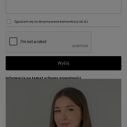
Zgadzam się na otrzymywanie komunikacji od JLL
Wyślij
Informacja na temat ochrony prywatności
Jones Lang LaSalle (JLL) wraz ze swoimi spółkami zależnymi i pow
Więcej
iązanymi jest wiodącym globalnym dostawcą usług w zakresie zar
ządzania nieruchomościami i inwestycjami. Poważnie traktujemy
obowiązek ochrony przekazywanych nam danych osobowych.
Dane osobowe, które zbieramy od użytkowników, służą do zapew
nienia im dostępu do portalu magazyny.pl, umożliwienia im korzy
stania z portalu, a także, za ich zgodą, do wysyłania im komunika
cji marketingowej od JLL.
Dokładamy wszelkich starań, aby dane osobowe były bezpieczne,
zapewniamy odpowiedni poziom ich ochrony i przechowujemy je