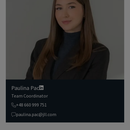
nienia im dostępu do portalu magazyny.pl, umożliwienia im korzy
stania z portalu, a także, za ich zgodą, do wysyłania im komunika
cji marketingowej od JLL.
Dokładamy wszelkich starań, aby dane osobowe były bezpieczne,
zapewniamy odpowiedni poziom ich ochrony i przechowujemy je
tylko przez czas niezbędny do realizacji zapytania z uzasadnionyc
h powodów biznesowych lub prawnych. Następnie usuwamy je w s
posób bezpieczny i pewny. Aby uzyskać więcej informacji na temat
danych osobowych przetwarzanych przez JLL, prosimy zapoznać
się z naszymi
zasadami ochrony prywatności.
Paulina Pac
Team Coordinator
+48 660 999 751
paulina.pac@jll.com