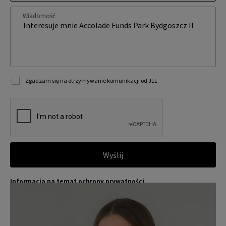
Wiadomość
Zgadzam się na otrzymywanie komunikacji od JLL
Wyślij
Informacja na temat ochrony prywatności
Jones Lang LaSalle (JLL) wraz ze swoimi spółkami zależnymi i pow
Więcej
iązanymi jest wiodącym globalnym dostawcą usług w zakresie zar
ządzania nieruchomościami i inwestycjami. Poważnie traktujemy
obowiązek ochrony przekazywanych nam danych osobowych.
Dane osobowe, które zbieramy od użytkowników, służą do zapew