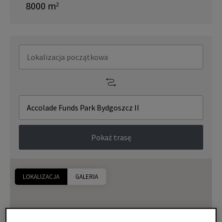
8000
m
2
Pokaż trasę
LOKALIZACJA
GALERIA