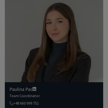
iązanymi jest wiodącym globalnym dostawcą usług w zakresie zar
ządzania nieruchomościami i inwestycjami. Poważnie traktujemy
obowiązek ochrony przekazywanych nam danych osobowych.
Dane osobowe, które zbieramy od użytkowników, służą do zapew
nienia im dostępu do portalu magazyny.pl, umożliwienia im korzy
stania z portalu, a także, za ich zgodą, do wysyłania im komunika
cji marketingowej od JLL.
Dokładamy wszelkich starań, aby dane osobowe były bezpieczne,
zapewniamy odpowiedni poziom ich ochrony i przechowujemy je
tylko przez czas niezbędny do realizacji zapytania z uzasadnionyc
h powodów biznesowych lub prawnych. Następnie usuwamy je w s
posób bezpieczny i pewny. Aby uzyskać więcej informacji na temat
danych osobowych przetwarzanych przez JLL, prosimy zapoznać
się z naszymi
zasadami ochrony prywatności.
Paulina Pac
Team Coordinator
+48 660 999 751