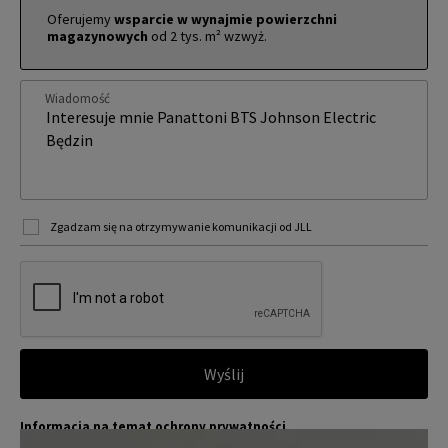
Oferujemy
wsparcie w wynajmie powierzchni
magazynowych
od 2 tys. m² wzwyż.
Wiadomość
Zgadzam się na otrzymywanie komunikacji od JLL
Wyślij
Informacja na temat ochrony prywatności
Jones Lang LaSalle (JLL) wraz ze swoimi spółkami zależnymi i pow
Więcej