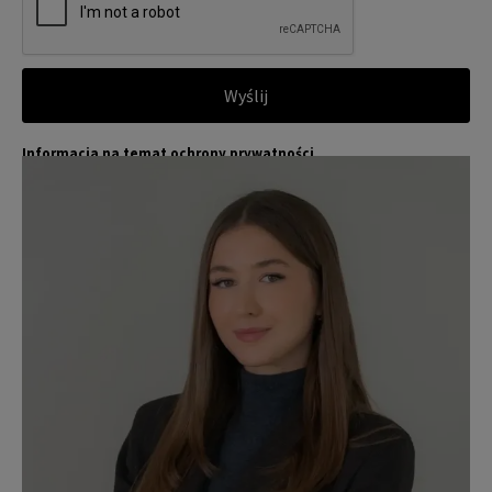
Wyślij
Informacja na temat ochrony prywatności
Jones Lang LaSalle (JLL) wraz ze swoimi spółkami zależnymi i pow
Więcej
iązanymi jest wiodącym globalnym dostawcą usług w zakresie zar
ządzania nieruchomościami i inwestycjami. Poważnie traktujemy
obowiązek ochrony przekazywanych nam danych osobowych.
Dane osobowe, które zbieramy od użytkowników, służą do zapew
nienia im dostępu do portalu magazyny.pl, umożliwienia im korzy
stania z portalu, a także, za ich zgodą, do wysyłania im komunika
cji marketingowej od JLL.
Dokładamy wszelkich starań, aby dane osobowe były bezpieczne,
zapewniamy odpowiedni poziom ich ochrony i przechowujemy je
tylko przez czas niezbędny do realizacji zapytania z uzasadnionyc
h powodów biznesowych lub prawnych. Następnie usuwamy je w s
posób bezpieczny i pewny. Aby uzyskać więcej informacji na temat
danych osobowych przetwarzanych przez JLL, prosimy zapoznać
się z naszymi
zasadami ochrony prywatności.