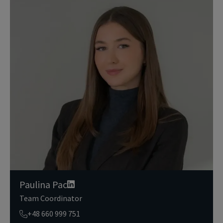
iązanymi jest wiodącym globalnym dostawcą usług w zakresie zar
ządzania nieruchomościami i inwestycjami. Poważnie traktujemy
obowiązek ochrony przekazywanych nam danych osobowych.
Dane osobowe, które zbieramy od użytkowników, służą do zapew
nienia im dostępu do portalu magazyny.pl, umożliwienia im korzy
stania z portalu, a także, za ich zgodą, do wysyłania im komunika
cji marketingowej od JLL.
Dokładamy wszelkich starań, aby dane osobowe były bezpieczne,
zapewniamy odpowiedni poziom ich ochrony i przechowujemy je
tylko przez czas niezbędny do realizacji zapytania z uzasadnionyc
h powodów biznesowych lub prawnych. Następnie usuwamy je w s
posób bezpieczny i pewny. Aby uzyskać więcej informacji na temat
danych osobowych przetwarzanych przez JLL, prosimy zapoznać
się z naszymi
zasadami ochrony prywatności.
Paulina Pac
Team Coordinator
+48 660 999 751