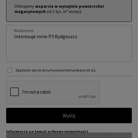
Oferujemy
wsparcie w wynajmie powierzchni
magazynowych
od 2 tys. m² wzwyż.
Wiadomość
Zgadzam się na otrzymywanie komunikacji od JLL
Wyślij
Informacja na temat ochrony prywatności
Jones Lang LaSalle (JLL) wraz ze swoimi spółkami zależnymi i pow
Więcej