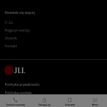
Dowiedz się więcej
O JLL
Magazyn wiedzy
Słownik
Kontakt
Polityka prywatności
Polityka cookies
Copyright ©
2026
Jones Lang LaSalle
Zamów rozmowę
Zaloguj się
Schowek
Menu