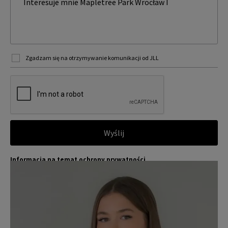
Zgadzam się na otrzymywanie komunikacji od JLL
Wyślij
Informacja na temat ochrony prywatności
Jones Lang LaSalle (JLL) wraz ze swoimi spółkami zależnymi i pow
Więcej
iązanymi jest wiodącym globalnym dostawcą usług w zakresie zar
ządzania nieruchomościami i inwestycjami. Poważnie traktujemy
obowiązek ochrony przekazywanych nam danych osobowych.
Dane osobowe, które zbieramy od użytkowników, służą do zapew
nienia im dostępu do portalu magazyny.pl, umożliwienia im korzy
stania z portalu, a także, za ich zgodą, do wysyłania im komunika
cji marketingowej od JLL.