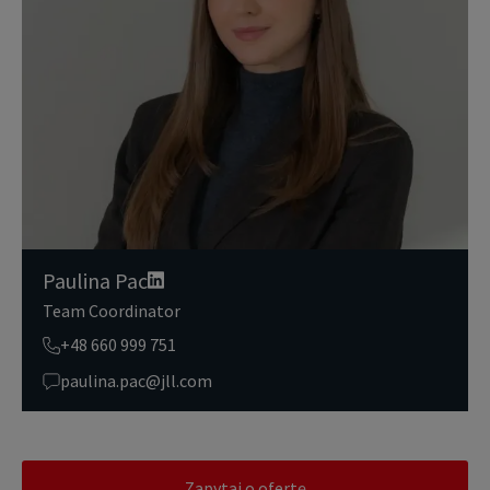
Dokładamy wszelkich starań, aby dane osobowe były bezpieczne,
zapewniamy odpowiedni poziom ich ochrony i przechowujemy je
tylko przez czas niezbędny do realizacji zapytania z uzasadnionyc
h powodów biznesowych lub prawnych. Następnie usuwamy je w s
posób bezpieczny i pewny. Aby uzyskać więcej informacji na temat
danych osobowych przetwarzanych przez JLL, prosimy zapoznać
się z naszymi
zasadami ochrony prywatności.
Paulina Pac
Team Coordinator
+48 660 999 751
paulina.pac@jll.com
Zapytaj o ofertę