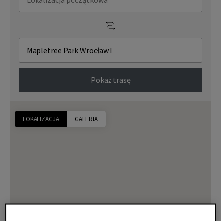
Pokaż trasę
LOKALIZACJA
GALERIA