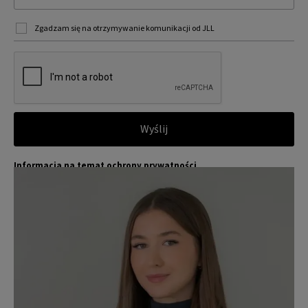
Zgadzam się na otrzymywanie komunikacji od JLL
Wyślij
Informacja na temat ochrony prywatności
Jones Lang LaSalle (JLL) wraz ze swoimi spółkami zależnymi i pow
Więcej
iązanymi jest wiodącym globalnym dostawcą usług w zakresie zar
ządzania nieruchomościami i inwestycjami. Poważnie traktujemy
obowiązek ochrony przekazywanych nam danych osobowych.
Dane osobowe, które zbieramy od użytkowników, służą do zapew
nienia im dostępu do portalu magazyny.pl, umożliwienia im korzy
stania z portalu, a także, za ich zgodą, do wysyłania im komunika
cji marketingowej od JLL.
Dokładamy wszelkich starań, aby dane osobowe były bezpieczne,
zapewniamy odpowiedni poziom ich ochrony i przechowujemy je
tylko przez czas niezbędny do realizacji zapytania z uzasadnionyc
h powodów biznesowych lub prawnych. Następnie usuwamy je w s