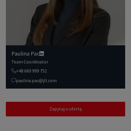
posób bezpieczny i pewny. Aby uzyskać więcej informacji na temat
danych osobowych przetwarzanych przez JLL, prosimy zapoznać
się z naszymi
zasadami ochrony prywatności.
Paulina Pac
Team Coordinator
+48 660 999 751
paulina.pac@jll.com
Zapytaj o ofertę