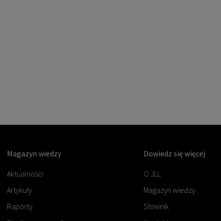
Magazyn wiedzy
Dowiedz się więcej
Aktualności
O JLL
Artykuły
Magazyn wiedzy
Raporty
Słownik