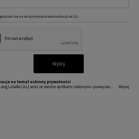
gadzam się na otrzymywanie komunikacji od JLL
Wyślij
macja na temat ochrony prywatności
Lang LaSalle (JLL) wraz ze swoimi spółkami zależnymi i powiązany
Więcej
t wiodącym globalnym dostawcą usług w zakresie zarządzania nieru
ciami i inwestycjami. Poważnie traktujemy obowiązek ochrony prz
wanych nam danych osobowych.
sobowe, które zbieramy od użytkowników, służą do zapewnienia i
ępu do portalu magazyny.pl, umożliwienia im korzystania z portal
akże, za ich zgodą, do wysyłania im komunikacji marketingowej od J
amy wszelkich starań, aby dane osobowe były bezpieczne, zapewni
powiedni poziom ich ochrony i przechowujemy je tylko przez czas
dny do realizacji zapytania z uzasadnionych powodów biznesowych