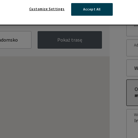
Zap
Customize Settings
Accept All
Im
Pokaż trasę
Ad
W
O
m
W