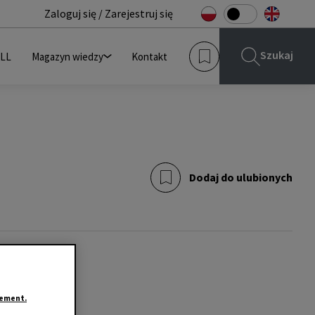
Zaloguj się / Zarejestruj się
Szukaj
JLL
Magazyn wiedzy
Kontakt
Dodaj do ulubionych
tement.