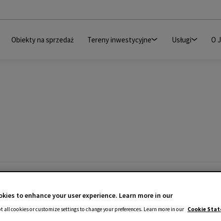
Obiekty na sprzedaż
Tereny inwestycyjne
Usługi
O 
kies to enhance your user experience. Learn more in our
t all cookies or customize settings to change your preferences. Learn more in our
Cookie Sta