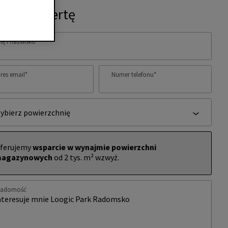
ytaj o ofertę
ię i nazwisko
*
res email
*
Numer telefonu
*
ybierz powierzchnię
ferujemy
wsparcie w wynajmie powierzchni
agazynowych
od 2 tys. m² wzwyż.
iadomość