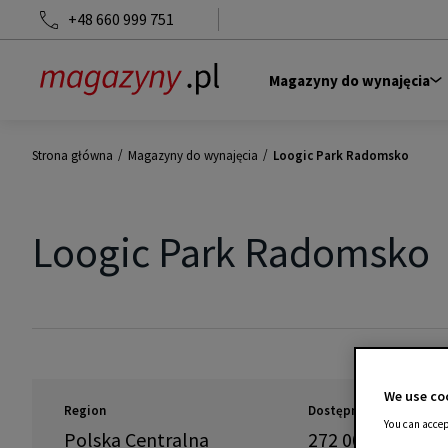
+48 660 999 751
Magazyny do wynajęcia
/
/
Strona główna
Magazyny do wynajęcia
Loogic Park Radomsko
Loogic Park Radomsko
We use coo
Region
Dostępność
You can accep
Polska Centralna
272 000
m
2