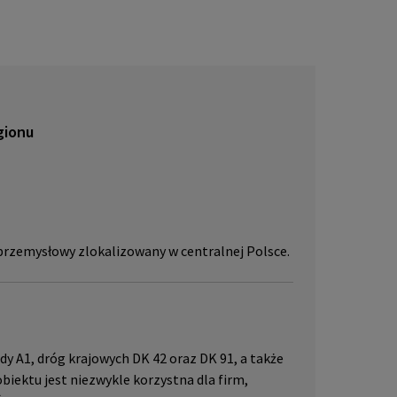
lub pr
skać w
JLL, p
gionu
rzemysłowy zlokalizowany w centralnej Polsce.
y A1, dróg krajowych DK 42 oraz DK 91, a także
biektu jest niezwykle korzystna dla firm,