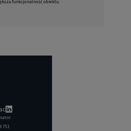
ększa funkcjonalność obiektu.
ac
nator
9 751