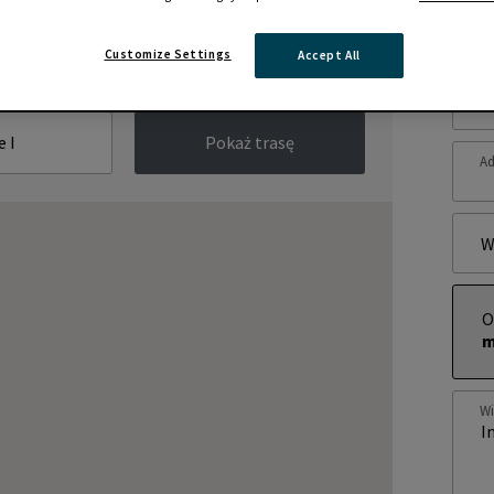
Zap
Customize Settings
Accept All
Im
Pokaż trasę
Ad
W
O
m
W