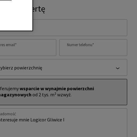
ytaj o ofertę
ię i nazwisko
*
res email
*
Numer telefonu
*
ybierz powierzchnię
ferujemy
wsparcie w wynajmie powierzchni
agazynowych
od 2 tys. m² wzwyż.
iadomość