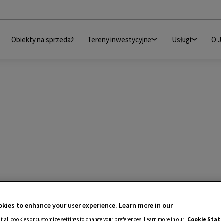
Obiekty na sprzedaż
Tereny inwestycyjne
Usługi
O 
kies to enhance your user experience. Learn more in our
t all cookies or customize settings to change your preferences. Learn more in our
Cookie Sta