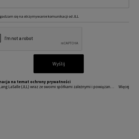
gadzam się na otrzymywanie komunikacji od JLL
Wyślij
macja na temat ochrony prywatności
Lang LaSalle (JLL) wraz ze swoimi spółkami zależnymi i powiązany
Więcej
t wiodącym globalnym dostawcą usług w zakresie zarządzania nieru
ciami i inwestycjami. Poważnie traktujemy obowiązek ochrony prz
wanych nam danych osobowych.
sobowe, które zbieramy od użytkowników, służą do zapewnienia i
ępu do portalu magazyny.pl, umożliwienia im korzystania z portal
akże, za ich zgodą, do wysyłania im komunikacji marketingowej od J
amy wszelkich starań, aby dane osobowe były bezpieczne, zapewni
powiedni poziom ich ochrony i przechowujemy je tylko przez czas
dny do realizacji zapytania z uzasadnionych powodów biznesowych