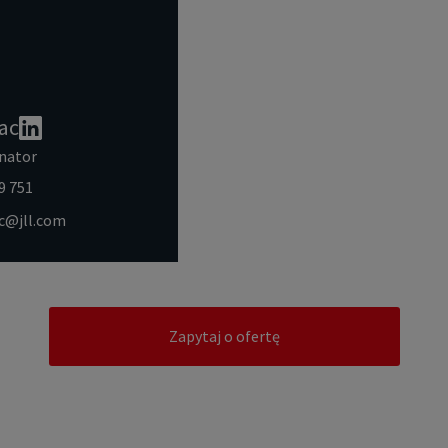
ac
nator
9 751
ac@jll.com
Zapytaj o ofertę