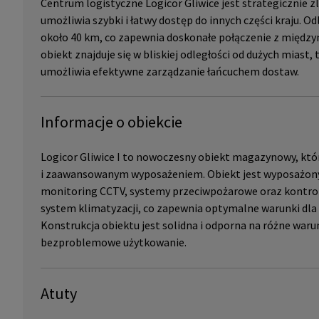
Centrum logistyczne Logicor Gliwice jest strategicznie z
umożliwia szybki i łatwy dostęp do innych części kraju. 
około 40 km, co zapewnia doskonałe połączenie z międz
obiekt znajduje się w bliskiej odległości od dużych miast,
umożliwia efektywne zarządzanie łańcuchem dostaw.
Informacje o obiekcie
Logicor Gliwice I to nowoczesny obiekt magazynowy, któr
i zaawansowanym wyposażeniem. Obiekt jest wyposażony
monitoring CCTV, systemy przeciwpożarowe oraz kontro
system klimatyzacji, co zapewnia optymalne warunki dl
Konstrukcja obiektu jest solidna i odporna na różne waru
bezproblemowe użytkowanie.
Atuty