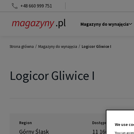
+48 660 999 751
Magazyny do wynajęcia
/
/
Strona główna
Magazyny do wynajęcia
Logicor Gliwice I
Logicor Gliwice I
Region
Dostępność
We use coo
Górny Śląsk
11 166
m
2
You can accep