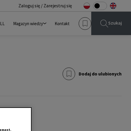
Zaloguj się / Zarejestruj się
Szukaj
JLL
Magazyn wiedzy
Kontakt
Dodaj do ulubionych
tement.