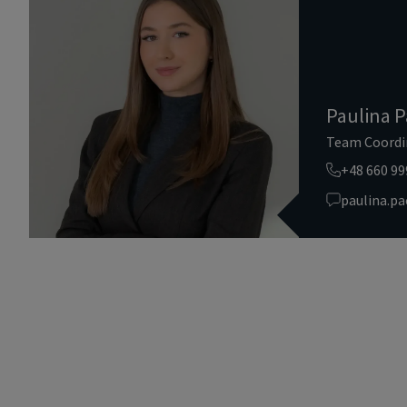
Paulina P
Team Coordi
+48 660 99
paulina.p