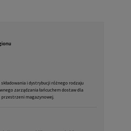
lub pr
skać w
JLL, p
gionu
 składowania i dystrybucji różnego rodzaju
ywnego zarządzania łańcuchem dostaw dla
ej przestrzeni magazynowej.