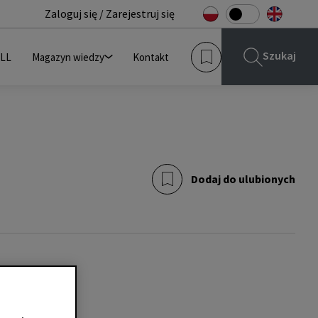
Zaloguj się / Zarejestruj się
Szukaj
JLL
Magazyn wiedzy
Kontakt
Dodaj do ulubionych