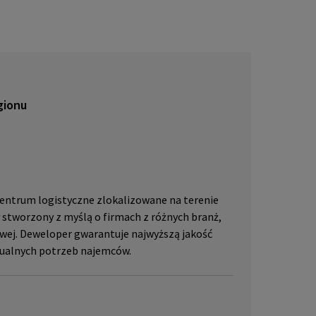
lub pr
skać w
JLL, p
gionu
centrum logistyczne zlokalizowane na terenie
stworzony z myślą o firmach z różnych branż,
wej. Deweloper gwarantuje najwyższą jakość
idualnych potrzeb najemców.