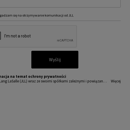
gadzam się na otrzymywanie komunikacji od JLL
Wyślij
macja na temat ochrony prywatności
Lang LaSalle (JLL) wraz ze swoimi spółkami zależnymi i powiązany
Więcej
t wiodącym globalnym dostawcą usług w zakresie zarządzania nieru
ciami i inwestycjami. Poważnie traktujemy obowiązek ochrony prz
wanych nam danych osobowych.
sobowe, które zbieramy od użytkowników, służą do zapewnienia i
ępu do portalu magazyny.pl, umożliwienia im korzystania z portal
akże, za ich zgodą, do wysyłania im komunikacji marketingowej od J
amy wszelkich starań, aby dane osobowe były bezpieczne, zapewni
powiedni poziom ich ochrony i przechowujemy je tylko przez czas
dny do realizacji zapytania z uzasadnionych powodów biznesowych