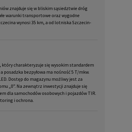
iów znajduje się w bliskim sąsiedztwie dróg
nałe warunki transportowe oraz wygodne
zczecina wynosi 35 km, a od lotniska Szczecin-
A, który charakteryzuje się wysokim standardem
, a posadzka bezpyłowa ma nośność 5 T/mkw.
LED. Dostęp do magazynu możliwy jest za
 „0”. Na zewnątrz inwestycji znajduje się
iem dla samochodów osobowych i pojazdów TIR.
oring i ochrona.