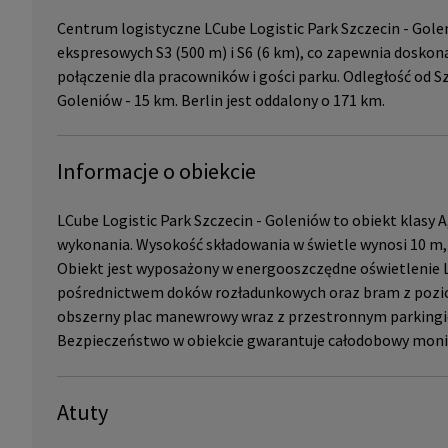
Centrum logistyczne LCube Logistic Park Szczecin - Golen
ekspresowych S3 (500 m) i S6 (6 km), co zapewnia dosko
połączenie dla pracowników i gości parku. Odległość od S
Goleniów - 15 km. Berlin jest oddalony o 171 km.
Informacje o obiekcie
LCube Logistic Park Szczecin - Goleniów to obiekt klasy 
wykonania. Wysokość składowania w świetle wynosi 10 m
Obiekt jest wyposażony w energooszczędne oświetlenie 
pośrednictwem doków rozładunkowych oraz bram z poziomu
obszerny plac manewrowy wraz z przestronnym parking
Bezpieczeństwo w obiekcie gwarantuje całodobowy monit
Atuty