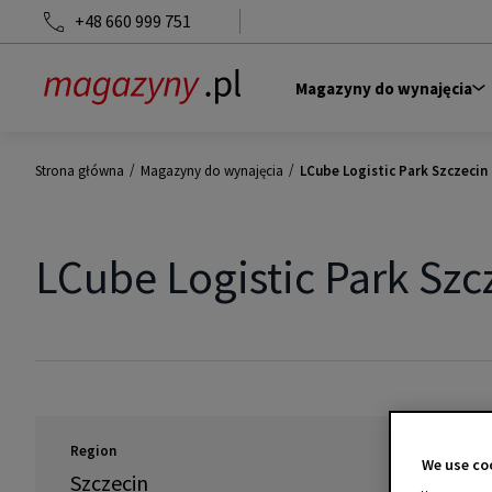
+48 660 999 751
Magazyny do wynajęcia
/
/
Strona główna
Magazyny do wynajęcia
LCube Logistic Park Szczecin
LCube Logistic Park Szc
Region
We use coo
Szczecin