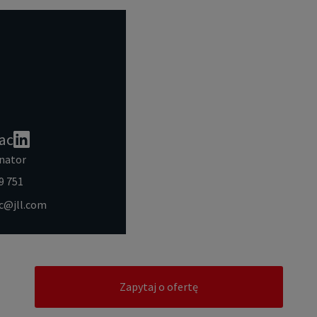
ac
nator
9 751
ac@jll.com
Zapytaj o ofertę