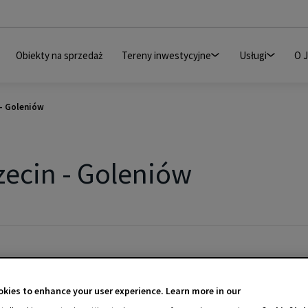
Obiekty na sprzedaż
Tereny inwestycyjne
Usługi
O 
 - Goleniów
zecin - Goleniów
kies to enhance your user experience. Learn more in our