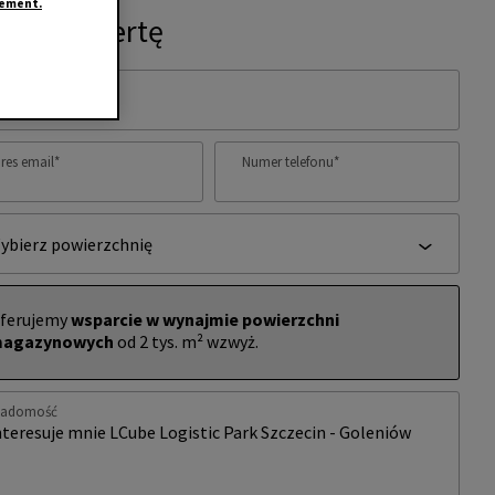
tement.
ytaj o ofertę
ię i nazwisko
*
res email
*
Numer telefonu
*
ybierz powierzchnię
ferujemy
wsparcie w wynajmie powierzchni
agazynowych
od 2 tys. m² wzwyż.
iadomość