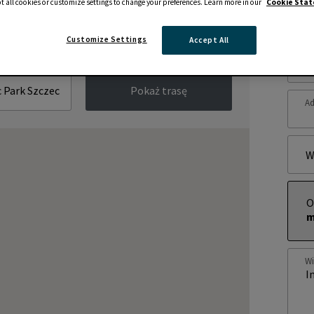
t all cookies or customize settings to change your preferences. Learn more in our
Cookie Sta
Zap
Customize Settings
Accept All
Im
Pokaż trasę
Ad
W
O
m
W