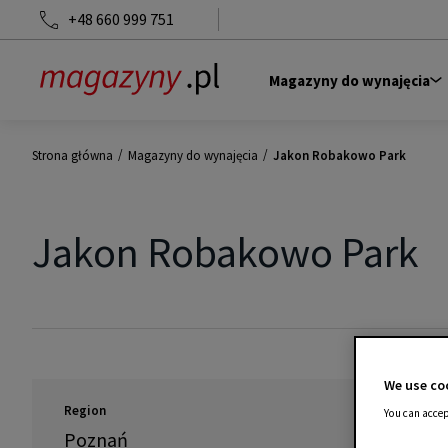
+48 660 999 751
Magazyny do wynajęcia
/
/
Strona główna
Magazyny do wynajęcia
Jakon Robakowo Park
Jakon Robakowo Park
We use coo
Region
You can accep
Poznań