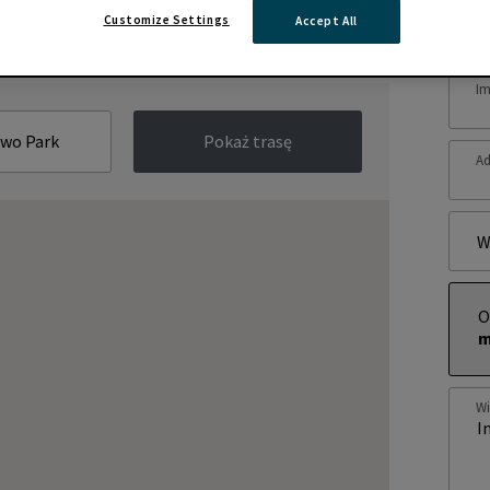
Zap
Customize Settings
Accept All
Im
Pokaż trasę
Ad
W
O
m
W