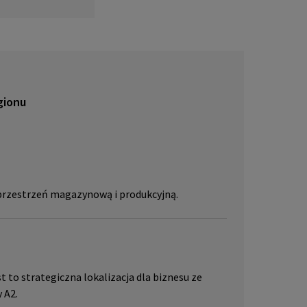
lub pr
skać w
JLL, p
gionu
 przestrzeń magazynową i produkcyjną.
t to strategiczna lokalizacja dla biznesu ze
 A2.