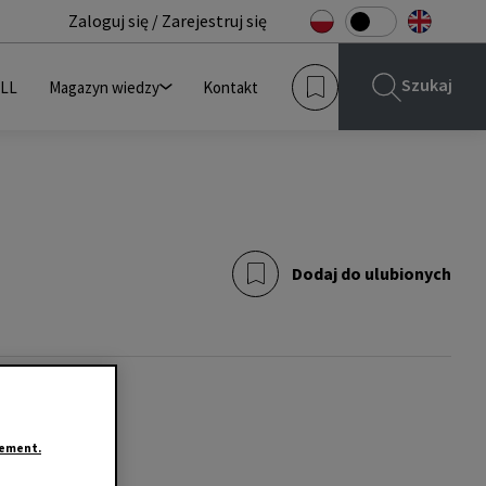
Zaloguj się / Zarejestruj się
Szukaj
JLL
Magazyn wiedzy
Kontakt
Dodaj do ulubionych
tement.