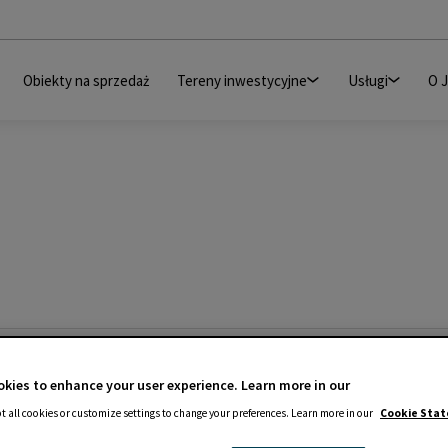
Obiekty na sprzedaż
Tereny inwestycyjne
Usługi
O 
kies to enhance your user experience. Learn more in our
t all cookies or customize settings to change your preferences. Learn more in our
Cookie Sta