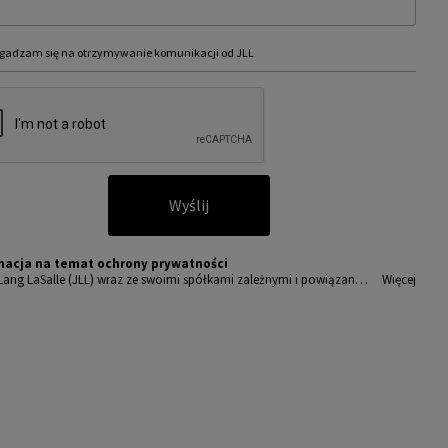
gadzam się na otrzymywanie komunikacji od JLL
Wyślij
macja na temat ochrony prywatności
Lang LaSalle (JLL) wraz ze swoimi spółkami zależnymi i powiązany
Więcej
t wiodącym globalnym dostawcą usług w zakresie zarządzania nieru
ciami i inwestycjami. Poważnie traktujemy obowiązek ochrony prz
wanych nam danych osobowych.
sobowe, które zbieramy od użytkowników, służą do zapewnienia i
ępu do portalu magazyny.pl, umożliwienia im korzystania z portal
akże, za ich zgodą, do wysyłania im komunikacji marketingowej od J
amy wszelkich starań, aby dane osobowe były bezpieczne, zapewni
powiedni poziom ich ochrony i przechowujemy je tylko przez czas
dny do realizacji zapytania z uzasadnionych powodów biznesowych