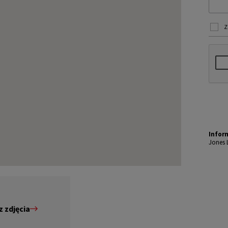
Z
Infor
Jones 
mi jes
chomoś
ekazy
Dane o
m dost
u, a t
LL.
Dokład
 zdjęcia
amy od
niezbę