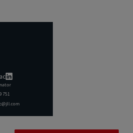
ac
nator
9 751
ac@jll.com