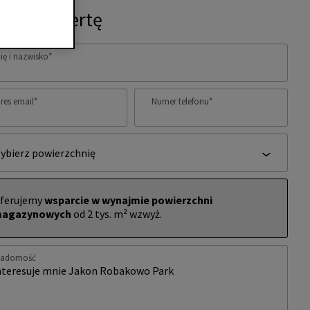
ytaj o ofertę
ię i nazwisko
*
res email
*
Numer telefonu
*
ybierz powierzchnię
ferujemy
wsparcie w wynajmie powierzchni
agazynowych
od 2 tys. m² wzwyż.
iadomość